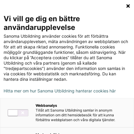
Logga in
Meny
Vi vill ge dig en bättre
Sök
användarupplevelse
på
Sanoma Utbildning använder cookies för att förbättra
webbplatsen::
användarupplevelsen, mäta användningen av webbplatsen och
Du
Svenskpodden Klassiker
för att att skapa riktad annonsering. Funktionella cookies
är
Dystopier
möjliggör grundläggande funktioner, såsom sidnavigering. När
här:
som
du klickar på ”Acceptera cookies” tillåter du att Sanoma
Dystopier som varnar och
Utbildning och våra partners (genom så kallade
varnar
"tredjepartscookies") använder den information som samlas in
väcker debatt
och
via cookies för webbstatistik och marknadsföring. Du kan
väcker
hantera dina inställningar nedan.
27 januari 2021
debatt
Hitta mer om hur Sanoma Utbildning hanterar cookies här
Dystopier som varnar och väcker debatt
Webbanalys
Tillåt att Sanoma Utbildning samlar in anonym
I det här avsnittet av Svenskpodden
information om ditt hemsidebesök för att kunna
förbättra webbplatsen och våra digitala tjänster.
klassiker intervjuas författaren Jerker
Virdborg. Han berättar vad som