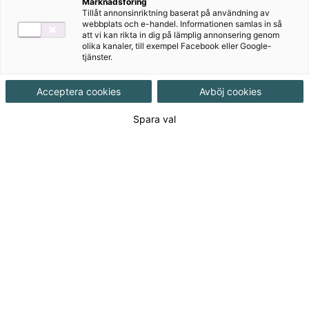
Marknadsföring
Tillåt annonsinriktning baserat på användning av
kännetecknar en dystopi och beskriver de
webbplats och e-handel. Informationen samlas in så
kopplingar som finns mellan den
att vi kan rikta in dig på lämplig annonsering genom
olika kanaler, till exempel Facebook eller Google-
dystopiska litteraturen och
tjänster.
samhällsutvecklingen.
Acceptera cookies
Avböj cookies
Jerker presenterar några av de mest kända
Spara val
dystopierna men funderar också på vad framtidens
dystopier kommer att handla om. Sist i avsnittet
diskuterar han tänkbara orsaker till genrens stora
popularitet – vilka behov fyller egentligen läsningen av
mörka framtidsskildringar?
Ladda ner
uppgifter till avsnittet Dystopier som
varnar och väcker debatt
.
Lyssna här
!