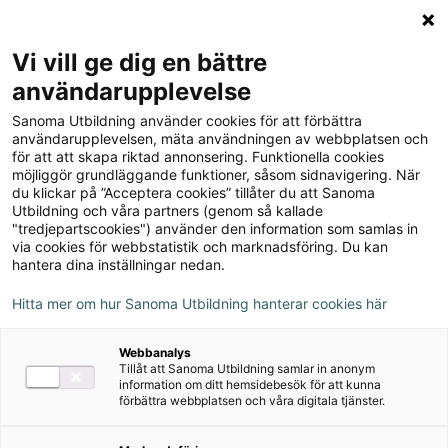
Logga in
Meny
Vi vill ge dig en bättre
Sök
användarupplevelse
på
Sanoma Utbildning använder cookies för att förbättra
webbplatsen::
användarupplevelsen, mäta användningen av webbplatsen och
Du
Blogg
för att att skapa riktad annonsering. Funktionella cookies
är
Hurra
möjliggör grundläggande funktioner, såsom sidnavigering. När
här:
en
du klickar på ”Acceptera cookies” tillåter du att Sanoma
Hurra en läsebok!
Utbildning och våra partners (genom så kallade
läsebok!
"tredjepartscookies") använder den information som samlas in
via cookies för webbstatistik och marknadsföring. Du kan
18 april 2023
hantera dina inställningar nedan.
Artikelserie: Läsning
Svenska F-3
Hitta mer om hur Sanoma Utbildning hanterar cookies här
Webbanalys
Svenska
Tillåt att Sanoma Utbildning samlar in anonym
information om ditt hemsidebesök för att kunna
förbättra webbplatsen och våra digitala tjänster.
Statistiken visar att barn och ungdomar
läser allt mindre på fritiden och regeringen