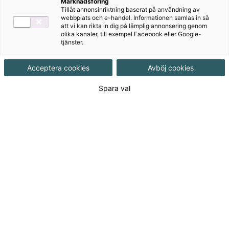
Marknadsföring
har föreslagit satsningar för att öka
Tillåt annonsinriktning baserat på användning av
webbplats och e-handel. Informationen samlas in så
läskunnigheten.
att vi kan rikta in dig på lämplig annonsering genom
olika kanaler, till exempel Facebook eller Google-
tjänster.
Genom en artikelserie på temat läsning, vill
vi ge läsinspiration och tips för att stärka
Acceptera cookies
Avböj cookies
läsförmågan hos alla elever, oavsett ålder
Spara val
och förutsättningar.
Vi har bett våra erfarna och inspirerande
läromedelsförfattare i svenska att dela med
sig av sina tankar på temat läsning. Först ut
är Pernilla Gesén, författare till böckerna
om roboten Robin, som berättar om sin
egen väg till att knäcka läskoden.
Hurra en läsebok!