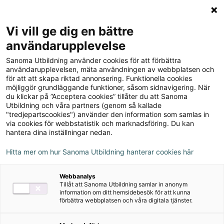
Logga in
Meny
Vi vill ge dig en bättre
Sök
användarupplevelse
på
Sanoma Utbildning använder cookies för att förbättra
webbplatsen::
användarupplevelsen, mäta användningen av webbplatsen och
Du
Blogg
för att att skapa riktad annonsering. Funktionella cookies
är
Ny
möjliggör grundläggande funktioner, såsom sidnavigering. När
här:
upplaga
du klickar på ”Acceptera cookies” tillåter du att Sanoma
Ny upplaga av sfi-
Utbildning och våra partners (genom så kallade
av
"tredjepartscookies") använder den information som samlas in
läromedlet Språkvägen C!
sfi-
via cookies för webbstatistik och marknadsföring. Du kan
läromedlet
hantera dina inställningar nedan.
31 januari 2022
Språkvägen
Hitta mer om hur Sanoma Utbildning hanterar cookies här
C
Sva Sfi
Svenska
Webbanalys
Tillåt att Sanoma Utbildning samlar in anonym
information om ditt hemsidebesök för att kunna
Författarintervju
förbättra webbplatsen och våra digitala tjänster.
I vår kommer en ny upplaga av sfi-