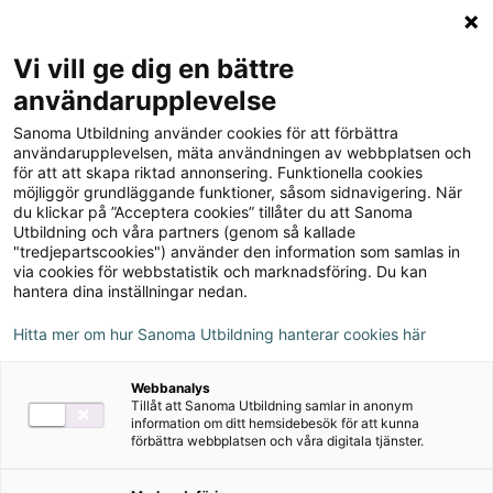
Logga in
Meny
Vi vill ge dig en bättre
Sök
användarupplevelse
på
Sanoma Utbildning använder cookies för att förbättra
webbplatsen::
användarupplevelsen, mäta användningen av webbplatsen och
Du
Blogg
för att att skapa riktad annonsering. Funktionella cookies
är
Nytt
möjliggör grundläggande funktioner, såsom sidnavigering. När
här:
läsår,
du klickar på ”Acceptera cookies” tillåter du att Sanoma
Nytt läsår, ny klass, ny
Utbildning och våra partners (genom så kallade
ny
"tredjepartscookies") använder den information som samlas in
läsglädje?
klass,
via cookies för webbstatistik och marknadsföring. Du kan
ny
hantera dina inställningar nedan.
22 september 2023
läsglädje
Hitta mer om hur Sanoma Utbildning hanterar cookies här
Artikelserie: Läsning
Svenska
Webbanalys
Tillåt att Sanoma Utbildning samlar in anonym
information om ditt hemsidebesök för att kunna
Sva Sfi
förbättra webbplatsen och våra digitala tjänster.
Genom vår artikelserie på temat läsning, vill