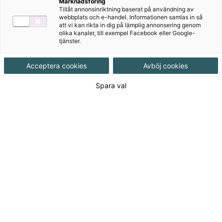
Marknadsföring
Tillåt annonsinriktning baserat på användning av
vi ge läsinspiration och tips för att stärka
webbplats och e-handel. Informationen samlas in så
läsförmågan hos alla elever, oavsett ålder,
att vi kan rikta in dig på lämplig annonsering genom
olika kanaler, till exempel Facebook eller Google-
bakgrund och förutsättningar.
tjänster.
Vi har bett våra erfarna och inspirerande
Acceptera cookies
Avböj cookies
läromedelsförfattare att dela med sig av
Spara val
sina tankar på temat läsning. Nu har turen
kommit till Annette Pedersen som,
tillsammans med Britt Klintenberg, är
författare till Upptäck språket, ett sva-
läromedel för åk 6-9, språkintroduktion och
övriga introduktionsprogram på gymnasiet.
Nytt läsår, ny klass, ny läsglädje?
Tillbaka efter sommarlov. Kaos i skallen. Hur få
ordning i det nya klassrummet? Hur kommer schemat