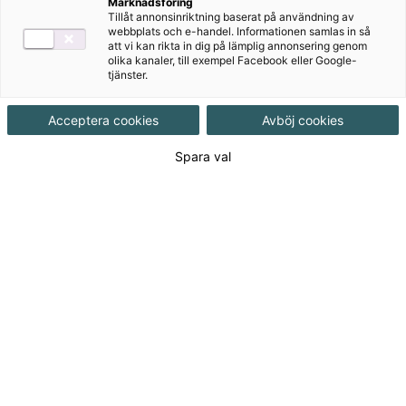
Marknadsföring
Tillåt annonsinriktning baserat på användning av
webbplats och e-handel. Informationen samlas in så
att vi kan rikta in dig på lämplig annonsering genom
olika kanaler, till exempel Facebook eller Google-
tjänster.
Våra läromedel i tyska
Acceptera cookies
Avböj cookies
Här hittar du våra läromedel i tyska anpassat efter
Spara val
olika årskurser och nivåer. Våra läromedel i tyska
hittar du både i tryckt och digitalt format, samt
träningshäften, övningsuppgifter och handledning till
dig som lärare.
Aktuellt
Genau Neu 9 Lärarstöd+
(Skollicens)