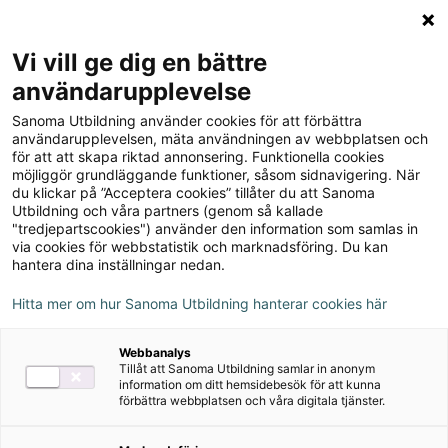
Logga in
Meny
Vi vill ge dig en bättre
Sök
användarupplevelse
på
Sanoma Utbildning använder cookies för att förbättra
webbplatsen::
användarupplevelsen, mäta användningen av webbplatsen och
för att att skapa riktad annonsering. Funktionella cookies
möjliggör grundläggande funktioner, såsom sidnavigering. När
du klickar på ”Acceptera cookies” tillåter du att Sanoma
Utbildning och våra partners (genom så kallade
Läromedel i tyska
"tredjepartscookies") använder den information som samlas in
via cookies för webbstatistik och marknadsföring. Du kan
Här hittar du hela vårt utbud av läromedel i tyska.
hantera dina inställningar nedan.
Hitta mer om hur Sanoma Utbildning hanterar cookies här
→
Boka rådgivning om läromedel
Webbanalys
Tillåt att Sanoma Utbildning samlar in anonym
→
Beställ utvärderingsexemplar
information om ditt hemsidebesök för att kunna
förbättra webbplatsen och våra digitala tjänster.