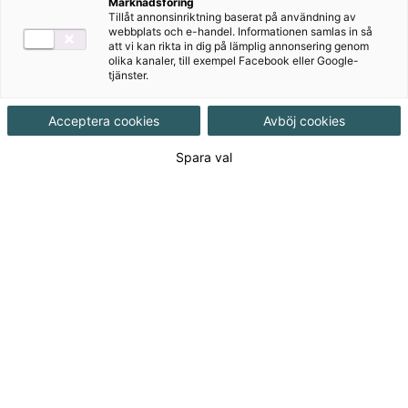
Biologi Campus är ett modernt och inspirerande
Marknadsföring
Tillåt annonsinriktning baserat på användning av
läromedel i biologi. Här möter eleven både den
webbplats och e-handel. Informationen samlas in så
traditionella biologin och det som sker på
att vi kan rikta in dig på lämplig annonsering genom
olika kanaler, till exempel Facebook eller Google-
forskningsfronten. Den nya upplagan är helt
tjänster.
anpassad till Gy25.
Acceptera cookies
Avböj cookies
Spara val
Till produkterna
Om serien
NYHET! Lärarstöd+