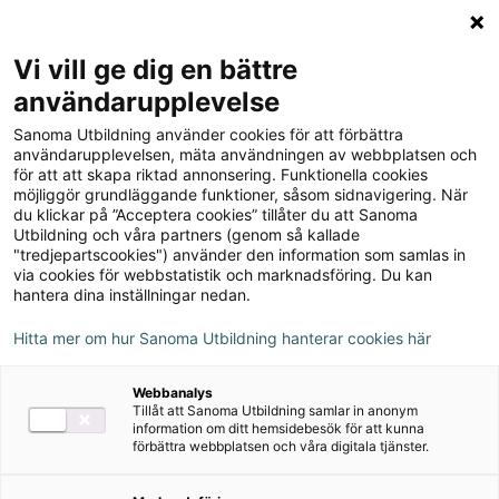
Logga in
Meny
Vi vill ge dig en bättre
Sök
användarupplevelse
på
Sanoma Utbildning använder cookies för att förbättra
webbplatsen::
användarupplevelsen, mäta användningen av webbplatsen och
för att att skapa riktad annonsering. Funktionella cookies
möjliggör grundläggande funktioner, såsom sidnavigering. När
du klickar på ”Acceptera cookies” tillåter du att Sanoma
Utbildning och våra partners (genom så kallade
"tredjepartscookies") använder den information som samlas in
via cookies för webbstatistik och marknadsföring. Du kan
hantera dina inställningar nedan.
Hitta mer om hur Sanoma Utbildning hanterar cookies här
Serie
Webbanalys
Tillåt att Sanoma Utbildning samlar in anonym
Biologi Campus Gy25
information om ditt hemsidebesök för att kunna
förbättra webbplatsen och våra digitala tjänster.