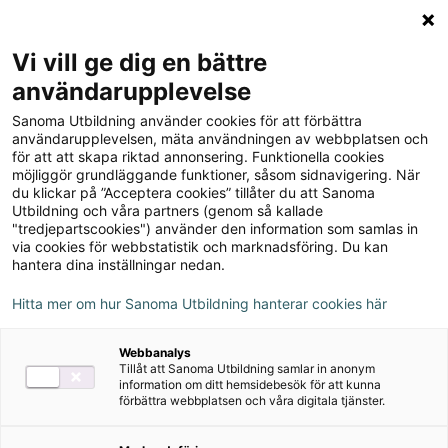
Logga in
Meny
Vi vill ge dig en bättre
Sök
användarupplevelse
på
Sanoma Utbildning använder cookies för att förbättra
webbplatsen::
Till produkterna
användarupplevelsen, mäta användningen av webbplatsen och
för att att skapa riktad annonsering. Funktionella cookies
möjliggör grundläggande funktioner, såsom sidnavigering. När
du klickar på ”Acceptera cookies” tillåter du att Sanoma
Boost Your English,
Utbildning och våra partners (genom så kallade
"tredjepartscookies") använder den information som samlas in
upplaga 1
via cookies för webbstatistik och marknadsföring. Du kan
hantera dina inställningar nedan.
Hitta mer om hur Sanoma Utbildning hanterar cookies här
Om serien
Webbanalys
Tillåt att Sanoma Utbildning samlar in anonym
Ljudfiler
information om ditt hemsidebesök för att kunna
förbättra webbplatsen och våra digitala tjänster.