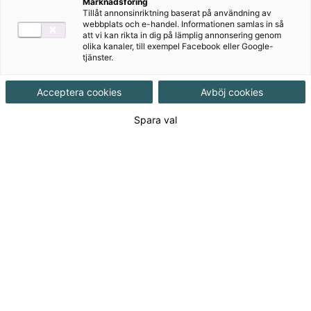
Marknadsföring
Digitalt
Tillåt annonsinriktning baserat på användning av
webbplats och e-handel. Informationen samlas in så
att vi kan rikta in dig på lämplig annonsering genom
olika kanaler, till exempel Facebook eller Google-
Övningsmästaren
tjänster.
Om serien
Acceptera cookies
Avböj cookies
Spara val
Lämpligt för alla elever i åk 7–9, perfekt för
språkvalet i åk 8-9 och som reparationskit
på introduktionsprogrammet i gymnasiet.