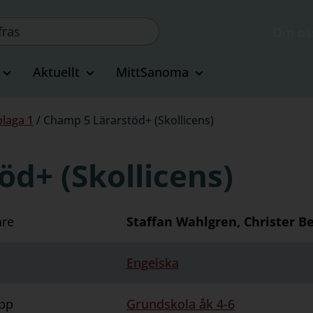
Om os
Aktuellt
MittSanoma
laga 1
/
Champ 5 Lärarstöd+ (Skollicens)
d+ (Skollicens)
are
Staffan Wahlgren, Christer 
Engelska
pp
Grundskola åk 4-6