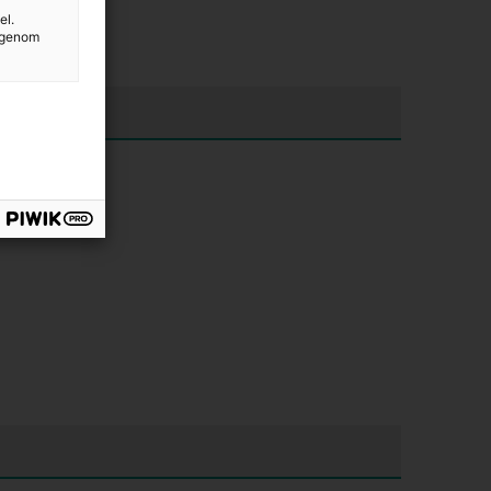
el.
g genom