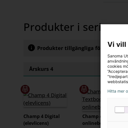
innehåll
Produkter i serien
Vi vil
Produkter tillgängliga för köp av p
Sanoma Utb
användning
cookies mö
Årskurs 4
”Acceptera
"tredjepar
webbstatis
Hitta mer 
Champ 4 Digital
Champ 4 Textbook
(elevlicens)
onlinebok