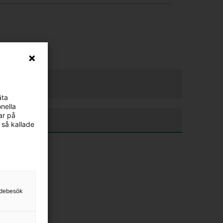
äta
nella
ar på
 så kallade
sidebesök