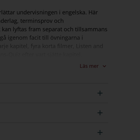
rlättar undervisningen i engelska. Här
derlag, terminsprov och
 kan lyftas fram separat och tillsammans
å igenom facit till övningarna i
rje kapitel, fyra korta filmer, Listen and
ns-Quiz efter vart sjätte kapitel.
Läs mer
nna använda Lärarstöd+. Notera att