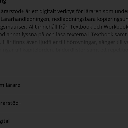
ing
rarstöd+ är ett digitalt verktyg för läraren som unde
a Lärarhandledningen, nedladdningsbara kopieringsun
smatriser. Allt innehåll från Textbook och Workbook
nd annat lyssna på och läsa texterna i Textbook samt g
Här finns även ljudfiler till hörövningar, sånger till va
ingar till kapitelorden, bildordlistor samt ett repetitio
 med en skollicens för att skolans alla lärare ska ku
ktiveras i samband med leveranstillfället.
om lärare
rarstöd+
ital