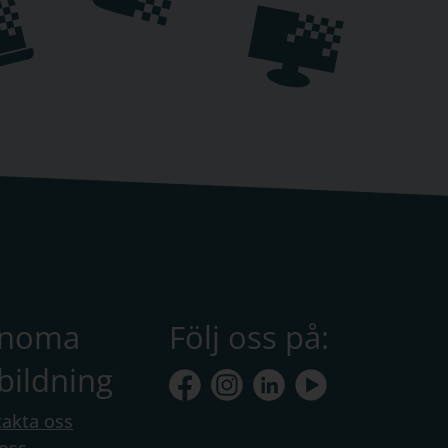
anoma
Följ oss på:
bildning
akta oss
oss