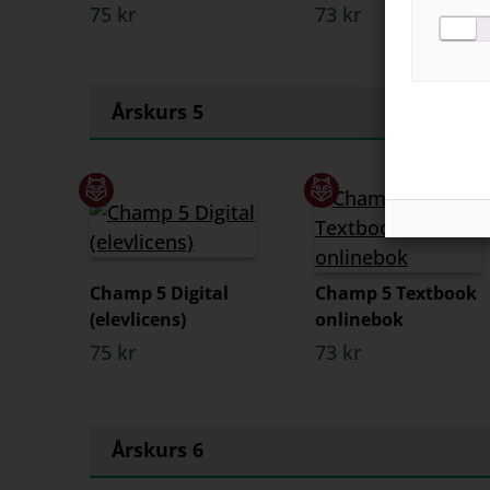
75 kr
73 kr
Årskurs 5
Champ 5 Digital
Champ 5 Textbook
(elevlicens)
onlinebok
75 kr
73 kr
Årskurs 6