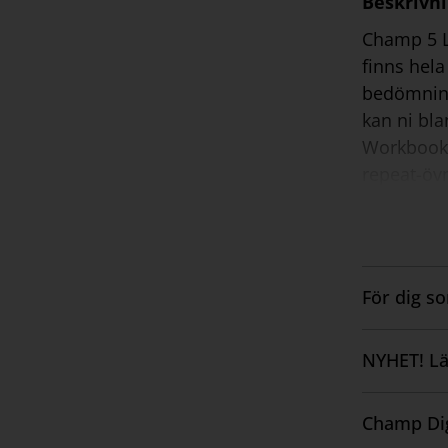
Beskrivn
Champ 5 Lä
finns hel
bedömning
kan ni bla
Workbook. 
repeat-övn
Det räcker
licensen a
För dig s
Visa
innehåll
NYHET! Lä
Visa
innehåll
Champ Dig
Visa