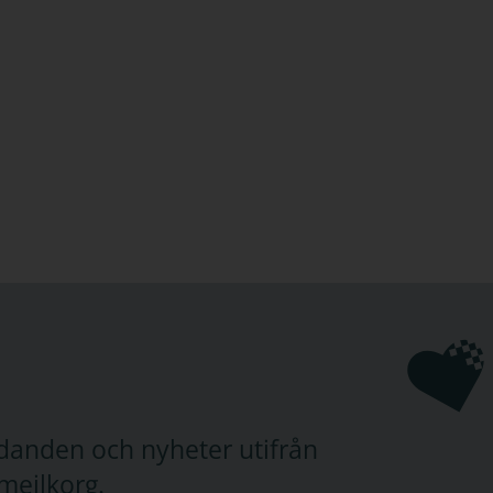
judanden och nyheter utifrån
mejlkorg.