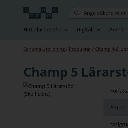
Sök
på
webbplatsen::
Hitta läromedel
Digitalt
Ämnen
Du
Sanoma Utbildning
/
Produkter
/
Champ 4-6, upp
är
här:
Champ 5 Lärarstö
Författ
Ämne
Målgru