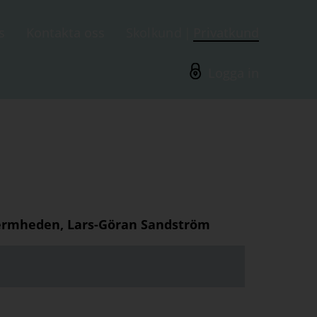
s
Kontakta oss
Skolkund
Privatkund
Logga in
Bermheden, Lars-Göran Sandström