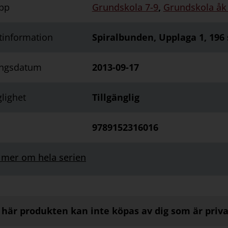
pp
Grundskola 7-9
,
Grundskola åk
tinformation
Spiralbunden, Upplaga 1, 196 
ingsdatum
2013-09-17
glighet
Tillgänglig
9789152316016
 mer om hela serien
här produkten kan inte köpas av dig som är priv