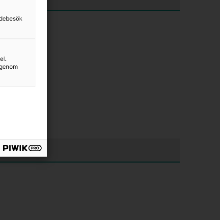
sidebesök
el.
g genom