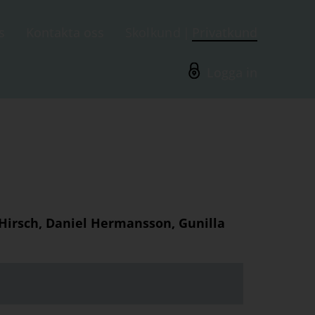
s
Kontakta oss
Skolkund
Privatkund
Logga in
Hirsch, Daniel Hermansson, Gunilla