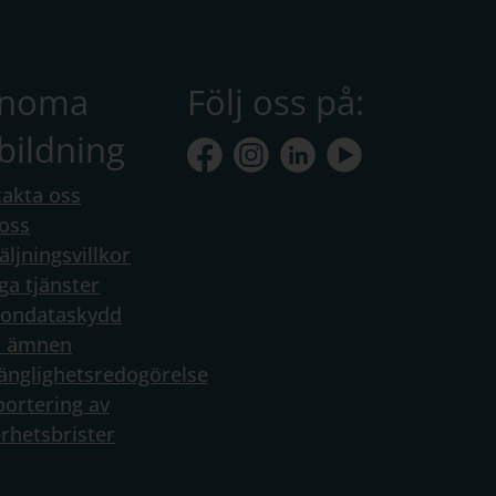
anoma
Följ oss på:
bildning
akta oss
oss
äljningsvillkor
ga tjänster
sondataskydd
a ämnen
gänglighetsredogörelse
ortering av
rhetsbrister