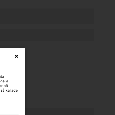
äta
nella
ar på
 så kallade