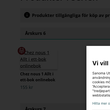
Produkter tillgängliga för köp av p
Årskurs 6
Vi vil
Sanoma Utb
Chez nous 1 Allt i
användning
ett-bok onlinebok
cookies mö
155 kr
”Acceptera
"tredjepar
webbstatis
Hitta mer 
Årskurs 7