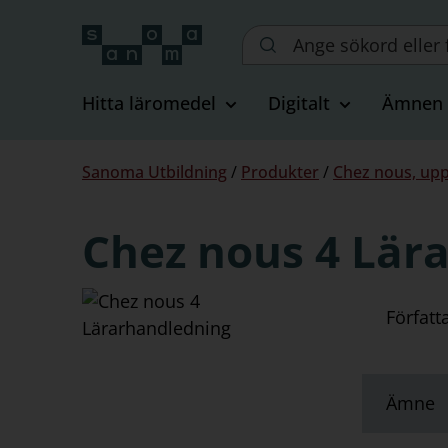
Sök
på
webbplatsen::
Hitta läromedel
Digitalt
Ämnen
Du
Sanoma Utbildning
/
Produkter
/
Chez nous, upp
är
här:
Chez nous 4 Lär
Författ
Ämne