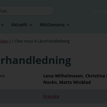
Om os
Aktuellt
MittSanoma
laga 1
/
Chez nous 4 Lärarhandledning
arhandledning
are
Lena Wilhelmsson, Christina 
Norén, Matts Winblad
Franska