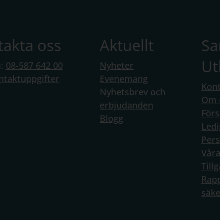
takta oss
Aktuellt
S
Ut
n:
08-587 642 00
Nyheter
ntaktuppgifter
Evenemang
Kont
Nyhetsbrev och
Om 
erbjudanden
Förs
Blogg
Ledi
Per
Vår
Till
Rapp
säke