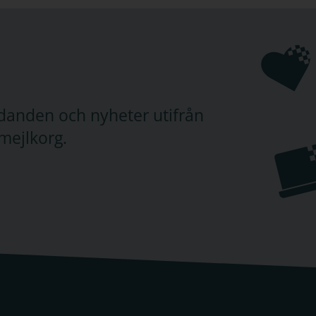
judanden och nyheter utifrån
mejlkorg.