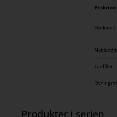
Beskrivn
För komple
Nedladdni
Visa
innehåll
Ljudfiler
Visa
innehåll
Övningsm
Visa
innehåll
Produkter i serien