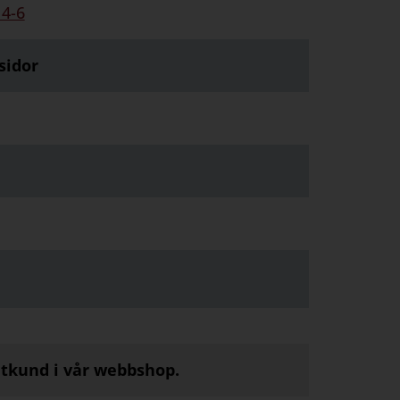
 4-6
sidor
atkund i vår webbshop.