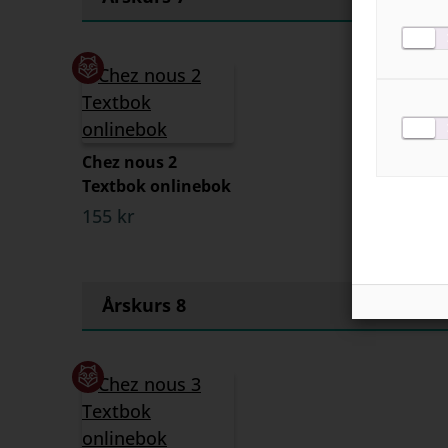
Chez nous 2
Textbok onlinebok
155 kr
Årskurs 8