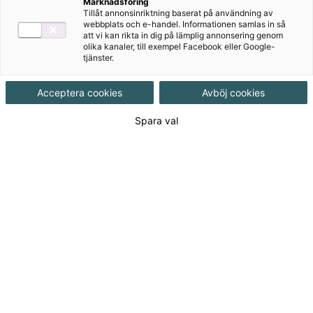
Ämne
Franska
Marknadsföring
Tillåt annonsinriktning baserat på användning av
webbplats och e-handel. Informationen samlas in så
att vi kan rikta in dig på lämplig annonsering genom
Målgrupp
Grundskola 7-9
olika kanaler, till exempel Facebook eller Google-
tjänster.
Produktinformation
Acceptera cookies
Avböj cookies
Häftad, Upplaga 2, 144 sidor
Spara val
Utgivningsdatum
2023-08-15
Tillgänglighet
Tillgänglig
ISBN
9789152360446
Länk
Läs mer om hela serien
till
serie: