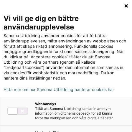
Logga in
Meny
Vi vill ge dig en bättre
Sök
användarupplevelse
på
Sanoma Utbildning använder cookies för att förbättra
webbplatsen::
Chez nous 8 Textbok,
användarupplevelsen, mäta användningen av webbplatsen och
för att att skapa riktad annonsering. Funktionella cookies
upplaga 2
möjliggör grundläggande funktioner, såsom sidnavigering. När
du klickar på ”Acceptera cookies” tillåter du att Sanoma
Utbildning och våra partners (genom så kallade
"tredjepartscookies") använder den information som samlas in
via cookies för webbstatistik och marknadsföring. Du kan
hantera dina inställningar nedan.
Författare
Hitta mer om hur Sanoma Utbildning hanterar cookies här
Gunilla Norén, Christina Hirsch, Daniel
Webbanalys
Hermansson, Lena Vilhelmsson, Matts
Tillåt att Sanoma Utbildning samlar in anonym
information om ditt hemsidebesök för att kunna
Winblad
förbättra webbplatsen och våra digitala tjänster.