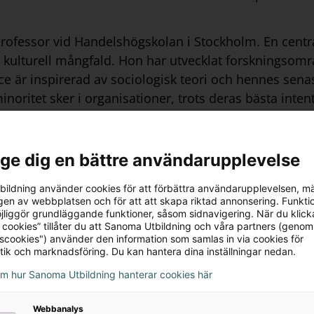
 professor vid Handelshögskolan i Stockholm. En central
 kulturell mångfald. Hon har utvecklat forskningsomr
e är inspirerad av sociologisk teori och hennes sena
noritet sker i organisationer, trots deras bästa inten
rågan: Varför leder mångfaldsprogram ändå till en form
nter: Hur skapar företag premisser så att personer
studier, det vill säga, där interkulturella interaktio
l ge dig en bättre användarupplevelse
ildning använder cookies för att förbättra användarupplevelsen, m
en av webbplatsen och för att att skapa riktad annonsering. Funktio
jliggör grundläggande funktioner, såsom sidnavigering. När du klick
har mångårig bakgrund som forskare inom hållbar finan
 cookies” tillåter du att Sanoma Utbildning och våra partners (genom
 Emma doktorerade 2009 på området ansvarsfulla och
tscookies") använder den information som samlas in via cookies för
tik och marknadsföring. Du kan hantera dina inställningar nedan.
 inverkan investerare kan ha på bolags hållbarhetsarb
om hur Sanoma Utbildning hanterar cookies här
rgs Stiftelses pris för framstående
öm med hållbarhetsfrågor på Sjunde AP-fonden.
Webbanalys