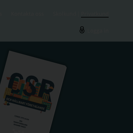
s
Kontakta oss
Skolkund
Privatkund
Logga in