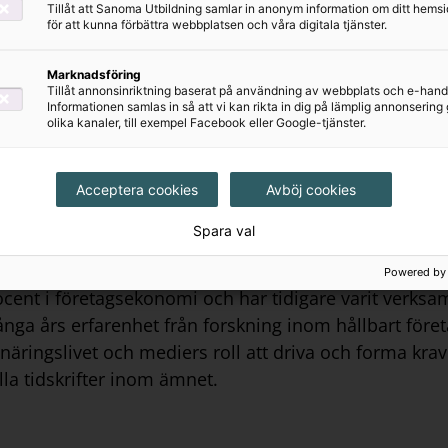
Tillåt att Sanoma Utbildning samlar in anonym information om ditt hem
för att kunna förbättra webbplatsen och våra digitala tjänster.
itel 1, 3, 5 och 6) är Associate
for Sustainability Research, CSR, på Handelshögskola
Marknadsföring
Tillåt annonsinriktning baserat på användning av webbplats och e-hand
sum) på Handelshögskolan och innan dess ledde hon f
Informationen samlas in så att vi kan rikta in dig på lämplig annonserin
rd för bästa CSR-forskning. Hon forskar och undervis
olika kanaler, till exempel Facebook eller Google-tjänster.
ingschef för ett tvärvetenskapligt program om hållba
s, utmärkelse för ”spetsforskning med potential för 
Acceptera cookies
Avböj cookies
öcker inom ämnet, bland annat böckerna 'Sustainable
ag).
Spara val
Powered by
 docent i företagsekonomi och har tidigare varit verks
ga års erfarenhet från forskning inom hållbart före
äringslivet och mediers roll att driva och forma krav
lla tidskrifter inom ämnet.