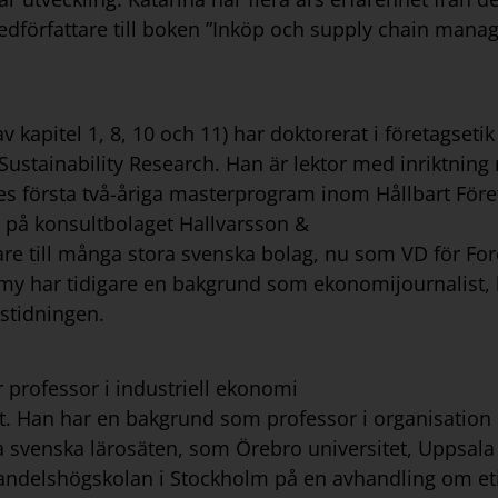
edförfattare till boken ”Inköp och supply chain man
av kapitel 1, 8, 10 och 11) har doktorerat i företagse
 Sustainability Research. Han är lektor med inriktnin
riges första två-åriga masterprogram inom Hållbart F
 på konsultbolaget Hallvarsson &
are till många stora svenska bolag, nu som VD för For
mmy har tidigare en bakgrund som ekonomijournalist,
stidningen.
är professor i industriell ekonomi
t. Han har en bakgrund som professor i organisation 
ra svenska lärosäten, som Örebro universitet, Uppsala
delshögskolan i Stockholm på en avhandling om etik 