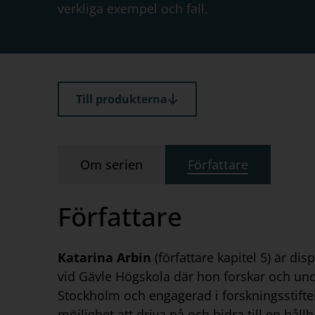
verkliga exempel och fall.
Till produkterna
Om serien
Författare
Författare
Katarina Arbin
(författare kapitel 5) är d
vid Gävle Högskola där hon forskar och unde
Stockholm och engagerad i forskningsstift
möjlighet att driva på och bidra till en håll