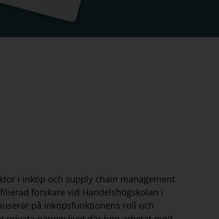
lektor i inköp och supply chain management
filierad forskare vid Handelshögskolan i
userar på inköpsfunktionens roll och
det privata näringslivet där hon arbetat med