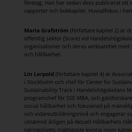
företag. Han har sedan dess publicerat ett s
rapporter och bokkapitel. Huvudfokus i hans
Maria Grafström
(författare kapitel 2) är
offentlig sektor (Score) vid Handelshögsko
organisationer och deras verksamhet med sä
och hållbarhet.
Lin Lerpold
(författare kapitel 4) är Assoc
i Stockholm och chef för Center for Sustaina
Sustainability Track i Handelshögskolans M
programchef för SSE MBA, och gästforskare
social hållbarhet och fokuserad på mänskli
och vidareutbildningsnivå och engagerar sig
utnämnd årligen på Aktuell Hållbarhets Hål
näringslivets mäktigaste kvinna inom kate