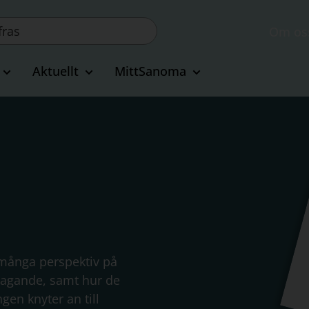
Om os
Aktuellt
MittSanoma
 många perspektiv på
etagande, samt hur de
en knyter an till