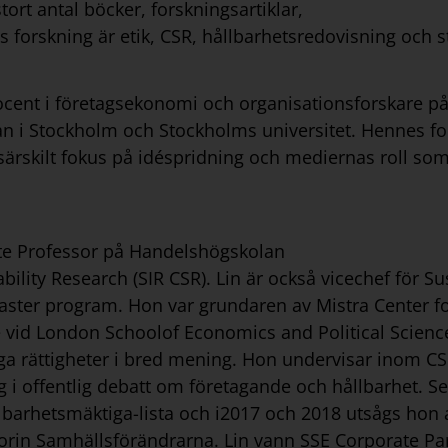
tort antal böcker, forskningsartiklar,
 forskning är etik, CSR, hållbarhetsredovisning och st
 docent i företagsekonomi och organisationsforskare 
lan i Stockholm och Stockholms universitet. Hennes f
rskilt fokus på idéspridning och mediernas roll som
iate Professor på Handelshögskolan
bility Research (SIR CSR). Lin är också vicechef för S
aster program. Hon var grundaren av Mistra Center fo
 vid London Schoolof Economics and Political Science
ga rättigheter i bred mening. Hon undervisar inom CS
 i offentlig debatt om företagande och hållbarhet. Se
lbarhetsmäktiga-lista och i2017 och 2018 utsågs hon a
gorin Samhällsförändrarna. Lin vann SSE Corporate Pa