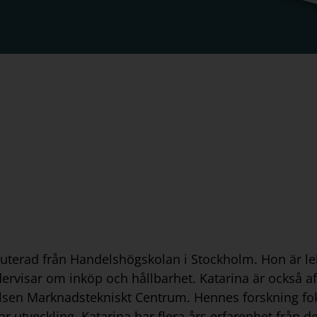
isputerad från Handelshögskolan i Stockholm. Hon är 
rvisar om inköp och hållbarhet. Katarina är också af
elsen Marknadstekniskt Centrum. Hennes forskning fok
bar utveckling. Katarina har flera års erfarenhet från 