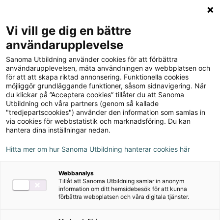
Logga in
Meny
Vi vill ge dig en bättre
Sök
användarupplevelse
på
Sanoma Utbildning använder cookies för att förbättra
webbplatsen::
MittSanoma: LexiaProvia
användarupplevelsen, mäta användningen av webbplatsen och
för att att skapa riktad annonsering. Funktionella cookies
möjliggör grundläggande funktioner, såsom sidnavigering. När
Nu har vi uppdaterat och förstärkt vår
du klickar på ”Acceptera cookies” tillåter du att Sanoma
Utbildning och våra partners (genom så kallade
digitala plattform för att möta
"tredjepartscookies") använder den information som samlas in
morgondagens krav på datasäkerhet och
via cookies för webbstatistik och marknadsföring. Du kan
hantera dina inställningar nedan.
kapacitet. Det gör att du nu kan nå alla våra
digitala tjänster och läromedel från ett och
Hitta mer om hur Sanoma Utbildning hanterar cookies här
samma ställe - MittSanoma.
Webbanalys
Tillåt att Sanoma Utbildning samlar in anonym
Uppdatera ditt lösenord första gången du
information om ditt hemsidebesök för att kunna
loggar in!
förbättra webbplatsen och våra digitala tjänster.
Du loggar in som vanligt men du behöver uppdatera