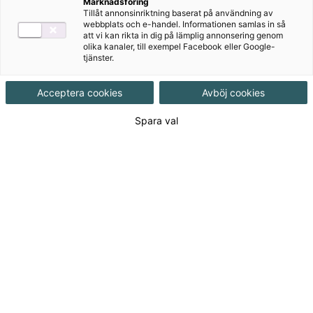
Marknadsföring
ditt lösenord efter serviceuppehållet. Klicka på "Glömt
Tillåt annonsinriktning baserat på användning av
ditt lösenord?" och fyll i din e-postadress. Du får
webbplats och e-handel. Informationen samlas in så
att vi kan rikta in dig på lämplig annonsering genom
sedan ett mail där du ombeds skapa ett nytt
olika kanaler, till exempel Facebook eller Google-
lösenord.
tjänster.
Skolon
Acceptera cookies
Avböj cookies
Om din skola är knuten till Skolon behöver du inte
Spara val
göra något, utan loggar in via skolon.se.
Manual för användning av Lexia Provia (PDF-
dokument, 2 MB)
Vårt nyhetsbrev