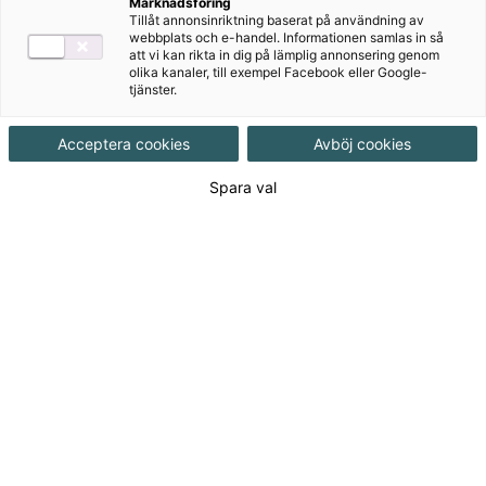
Marknadsföring
ditt lösenord efter serviceuppehållet. Klicka på "Glömt
Tillåt annonsinriktning baserat på användning av
ditt lösenord?" och fyll i din e-postadress. Du får
webbplats och e-handel. Informationen samlas in så
att vi kan rikta in dig på lämplig annonsering genom
sedan ett mail där du ombeds skapa ett nytt
olika kanaler, till exempel Facebook eller Google-
lösenord.
tjänster.
Acceptera cookies
Avböj cookies
Spara val
Vårt nyhetsbrev
I vårt nyhetsbrev får du tips, erbjudanden och
nyheter utifrån dina intresseområden direkt i din
mejlkorg.
Detta vill jag inte missa!