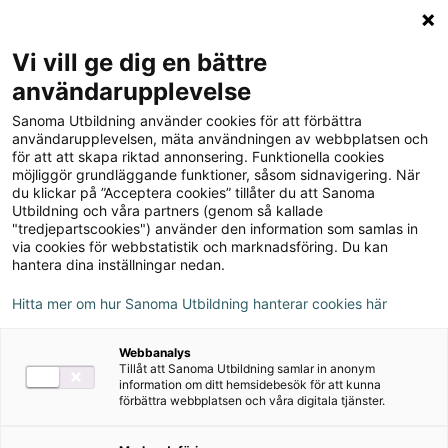
Logga in
Meny
Vi vill ge dig en bättre
Sök
användarupplevelse
på
Sanoma Utbildning använder cookies för att förbättra
webbplatsen::
Handla i vår webbshop
användarupplevelsen, mäta användningen av webbplatsen och
för att att skapa riktad annonsering. Funktionella cookies
möjliggör grundläggande funktioner, såsom sidnavigering. När
Nu har vi uppdaterat och förstärkt vår
du klickar på ”Acceptera cookies” tillåter du att Sanoma
Utbildning och våra partners (genom så kallade
digitala plattform för att möta
"tredjepartscookies") använder den information som samlas in
morgondagens krav på datasäkerhet och
via cookies för webbstatistik och marknadsföring. Du kan
hantera dina inställningar nedan.
kapacitet. Det gör att du nu kan nå alla våra
digitala tjänster och läromedel från ett och
Hitta mer om hur Sanoma Utbildning hanterar cookies här
samma ställe - MittSanoma.
Webbanalys
Tillåt att Sanoma Utbildning samlar in anonym
Uppdatera ditt lösenord första gången du
information om ditt hemsidebesök för att kunna
loggar in!
förbättra webbplatsen och våra digitala tjänster.
Du loggar in som vanligt men du behöver uppdatera