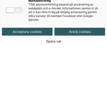
matematik
Marknadsföring
Tillåt annonsinriktning baserat på användning av
webbplats och e-handel. Informationen samlas in så
Tematisk serie i matematik för SVA
att vi kan rikta in dig på lämplig annonsering genom
olika kanaler, till exempel Facebook eller Google-
tjänster.
Acceptera cookies
Avböj cookies
Till produkterna
Spara val
Om serien
Nedladdningsbart material
Om serien