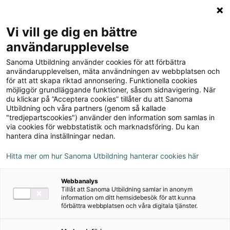
Logga in
Meny
Vi vill ge dig en bättre
Sök
användarupplevelse
på
Sanoma Utbildning använder cookies för att förbättra
webbplatsen::
användarupplevelsen, mäta användningen av webbplatsen och
för att att skapa riktad annonsering. Funktionella cookies
möjliggör grundläggande funktioner, såsom sidnavigering. När
du klickar på ”Acceptera cookies” tillåter du att Sanoma
Utbildning och våra partners (genom så kallade
"tredjepartscookies") använder den information som samlas in
via cookies för webbstatistik och marknadsföring. Du kan
hantera dina inställningar nedan.
Hitta mer om hur Sanoma Utbildning hanterar cookies här
Serie
Webbanalys
Tillåt att Sanoma Utbildning samlar in anonym
Förstå språket
information om ditt hemsidebesök för att kunna
förbättra webbplatsen och våra digitala tjänster.