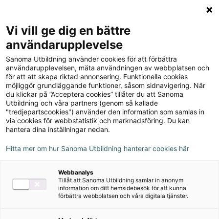
Logga in
Meny
Vi vill ge dig en bättre
Sök
användarupplevelse
på
Sanoma Utbildning använder cookies för att förbättra
webbplatsen::
Till produkterna
användarupplevelsen, mäta användningen av webbplatsen och
för att att skapa riktad annonsering. Funktionella cookies
möjliggör grundläggande funktioner, såsom sidnavigering. När
du klickar på ”Acceptera cookies” tillåter du att Sanoma
Förstå språket NO/SO - för
Utbildning och våra partners (genom så kallade
"tredjepartscookies") använder den information som samlas in
nyanlända, upplaga 1
via cookies för webbstatistik och marknadsföring. Du kan
hantera dina inställningar nedan.
Hitta mer om hur Sanoma Utbildning hanterar cookies här
Om serien
Webbanalys
Tillåt att Sanoma Utbildning samlar in anonym
Nedladdningsbart material
information om ditt hemsidebesök för att kunna
förbättra webbplatsen och våra digitala tjänster.