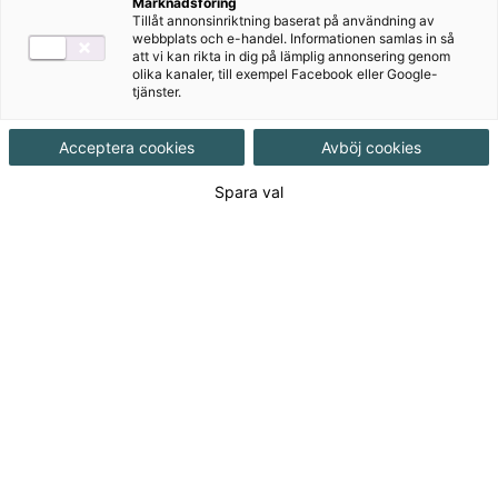
Marknadsföring
Ljudfiler
Tillåt annonsinriktning baserat på användning av
webbplats och e-handel. Informationen samlas in så
att vi kan rikta in dig på lämplig annonsering genom
olika kanaler, till exempel Facebook eller Google-
Digitalt
tjänster.
Acceptera cookies
Avböj cookies
Övningsmästaren
Spara val
Om serien
Serien Förstå språket omfattar Förstå