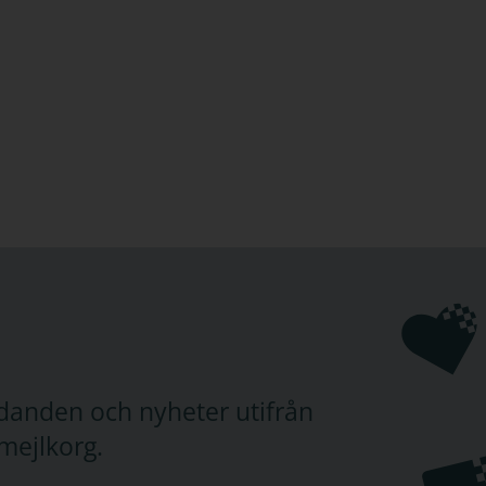
judanden och nyheter utifrån
mejlkorg.