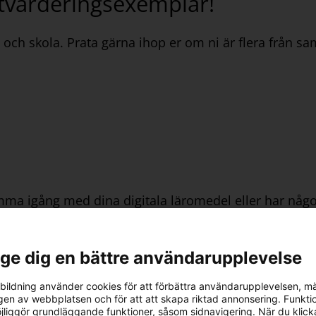
 utvärderingsexemplar!
el och skola. Prata gärna ihop er om ni är flera från 
mma igång med dina digitala läromedel eller har något 
l ge dig en bättre användarupplevelse
ildning använder cookies för att förbättra användarupplevelsen, m
en av webbplatsen och för att att skapa riktad annonsering. Funktio
inns möjlighet att boka tid med en kundansvarig. Vår
jliggör grundläggande funktioner, såsom sidnavigering. När du klick