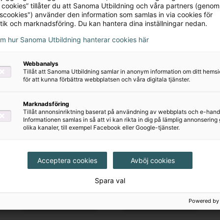
 cookies” tillåter du att Sanoma Utbildning och våra partners (genom
da dig och svara på frågor kring våra läromedel, både 
tscookies") använder den information som samlas in via cookies för
tik och marknadsföring. Du kan hantera dina inställningar nedan.
om hur Sanoma Utbildning hanterar cookies här
Webbanalys
Tillåt att Sanoma Utbildning samlar in anonym information om ditt hem
för att kunna förbättra webbplatsen och våra digitala tjänster.
Marknadsföring
ig för köp av dig som är privatkund
Tillåt annonsinriktning baserat på användning av webbplats och e-hand
Informationen samlas in så att vi kan rikta in dig på lämplig annonserin
olika kanaler, till exempel Facebook eller Google-tjänster.
Acceptera cookies
Avböj cookies
Spara val
Powered by