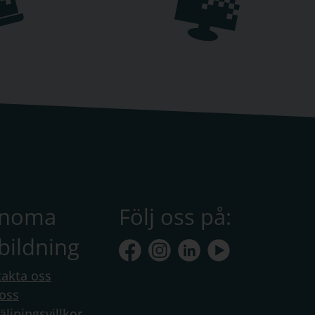
anoma
Följ oss på:
bildning
akta oss
oss
äljningsvillkor