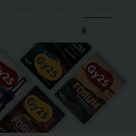
s
Kontakta oss
Skolkund
Privatkund
Logga in