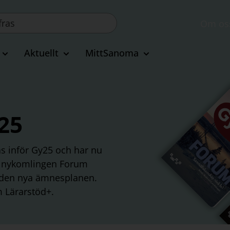
Om os
Aktuellt
MittSanoma
25
s inför Gy25 och har nu
ch nykomlingen Forum
ed den nya ämnesplanen.
m Lärarstöd+.