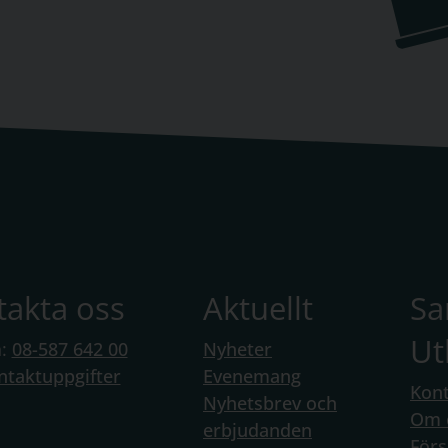
takta oss
Aktuellt
S
Ut
n:
08-587 642 00
Nyheter
ntaktuppgifter
Evenemang
Kont
Nyhetsbrev och
Om 
erbjudanden
Förs