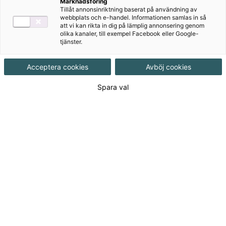
Marknadsföring
Tillåt annonsinriktning baserat på användning av
Produktinformation
Onlinebok, Upplaga 1
webbplats och e-handel. Informationen samlas in så
att vi kan rikta in dig på lämplig annonsering genom
olika kanaler, till exempel Facebook eller Google-
tjänster.
Utgivningsdatum
2017-08-29
Acceptera cookies
Avböj cookies
Tillgänglighet
Tillgänglig
Spara val
ISBN
9789152353004
Länk
Läs mer om hela serien
till
serie:
Från 181
kr
Licenslängd 6 mån
181 kr
Licenslängd 12 mån
301 kr