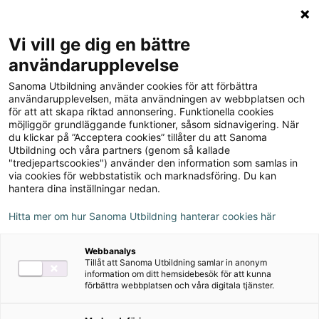
Logga in
Meny
Vi vill ge dig en bättre
Sök
användarupplevelse
på
Sanoma Utbildning använder cookies för att förbättra
webbplatsen::
Forum Samhällskunskap
användarupplevelsen, mäta användningen av webbplatsen och
för att att skapa riktad annonsering. Funktionella cookies
123 onlinebok
möjliggör grundläggande funktioner, såsom sidnavigering. När
du klickar på ”Acceptera cookies” tillåter du att Sanoma
Utbildning och våra partners (genom så kallade
"tredjepartscookies") använder den information som samlas in
via cookies för webbstatistik och marknadsföring. Du kan
hantera dina inställningar nedan.
Författare
Krister Brolin, Lars Nohagen
Hitta mer om hur Sanoma Utbildning hanterar cookies här
Webbanalys
Ämne
Samhällskunskap
Tillåt att Sanoma Utbildning samlar in anonym
information om ditt hemsidebesök för att kunna
förbättra webbplatsen och våra digitala tjänster.
Målgrupp
Gymnasial/Vuxen
,
Vuxenutbildning