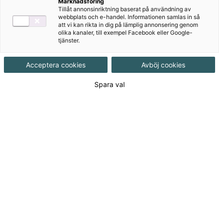
och
Marknadsföring
Tillåt annonsinriktning baserat på användning av
webbplats och e-handel. Informationen samlas in så
funktionsnedsättning
att vi kan rikta in dig på lämplig annonsering genom
olika kanaler, till exempel Facebook eller Google-
tjänster.
2
Acceptera cookies
Avböj cookies
Funktionsförmåga och funktionsnedsättning 2 är
Spara val
läromedlet för dig som önskar att dina elever ska få
med sig maximalt med kunskaper inom området ut
på APL och in i yrkeslivet!
Till produkterna
Om serien