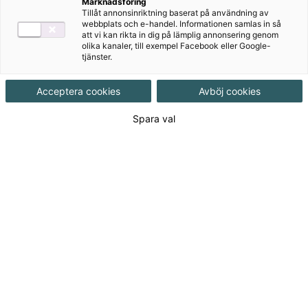
Företagsekonomi 1
Marknadsföring
Tillåt annonsinriktning baserat på användning av
webbplats och e-handel. Informationen samlas in så
Upplaga 2
att vi kan rikta in dig på lämplig annonsering genom
olika kanaler, till exempel Facebook eller Google-
Goodwill Företagsekonomi 1 och 2 är skrivna för
tjänster.
gymnasieskolans kurser i företagsekonomi och
behandlar grundläggande kunskaper i ämnet med ett
Acceptera cookies
Avböj cookies
innehåll som anknyter till ungdomars vardag.
Spara val
Till produkterna
Om serien
För dig som lärare