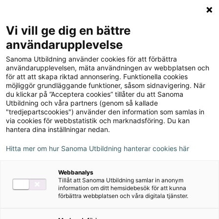
Logga in
Meny
Vi vill ge dig en bättre
Sök
användarupplevelse
på
Sanoma Utbildning använder cookies för att förbättra
webbplatsen::
användarupplevelsen, mäta användningen av webbplatsen och
för att att skapa riktad annonsering. Funktionella cookies
möjliggör grundläggande funktioner, såsom sidnavigering. När
du klickar på ”Acceptera cookies” tillåter du att Sanoma
Utbildning och våra partners (genom så kallade
"tredjepartscookies") använder den information som samlas in
via cookies för webbstatistik och marknadsföring. Du kan
hantera dina inställningar nedan.
Hitta mer om hur Sanoma Utbildning hanterar cookies här
Serie
Webbanalys
Tillåt att Sanoma Utbildning samlar in anonym
Goodwill
information om ditt hemsidebesök för att kunna
förbättra webbplatsen och våra digitala tjänster.