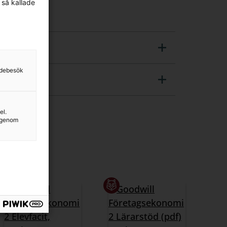
 så kallade
sidebesök
el.
g genom