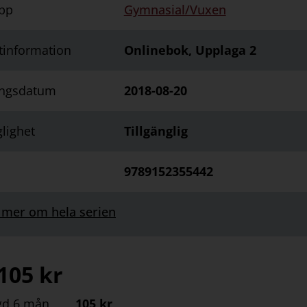
pp
Gymnasial/Vuxen
tinformation
Onlinebok, Upplaga 2
ingsdatum
2018-08-20
glighet
Tillgänglig
9789152355442
 mer om hela serien
105
kr
gd 6 mån
105 kr