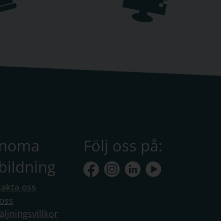
anoma
Följ oss på:
bildning
akta oss
oss
äljningsvillkor