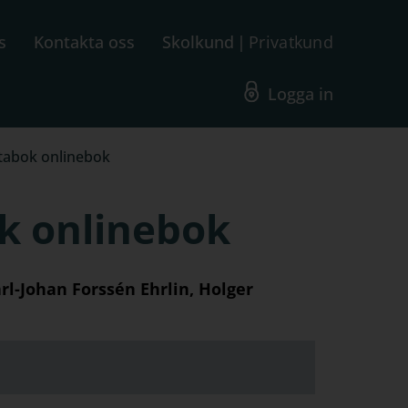
s
Kontakta oss
Skolkund
Privatkund
Logga in
tabok onlinebok
k onlinebok
arl-Johan Forssén Ehrlin, Holger