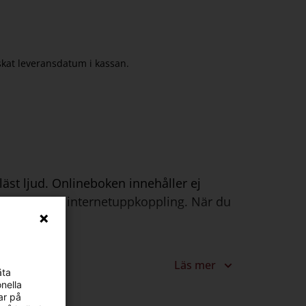
nskat leveransdatum i kassan.
läst ljud. Onlineboken innehåller ej
surfplatta med internetuppkoppling. När du
pus.
Läs mer
äta
nella
ar på