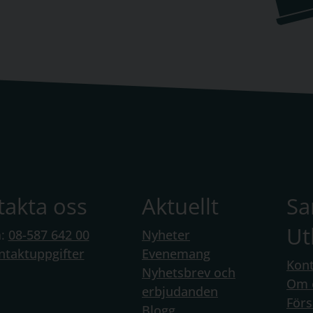
takta oss
Aktuellt
S
Ut
n:
08-587 642 00
Nyheter
ntaktuppgifter
Evenemang
Kont
Nyhetsbrev och
Om 
erbjudanden
Förs
Blogg