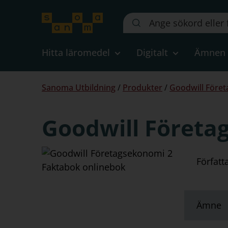
Sök
på
webbplatsen::
Hitta läromedel
Digitalt
Ämnen
Du
Sanoma Utbildning
/
Produkter
/
Goodwill Föret
är
här:
Goodwill Företa
Författ
Ämne