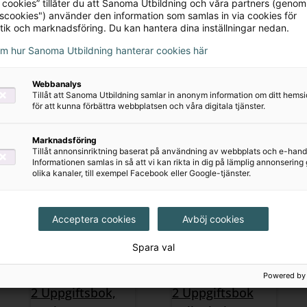
 via:
Digibok
 cookies” tillåter du att Sanoma Utbildning och våra partners (genom
tscookies") använder den information som samlas in via cookies för
tik och marknadsföring. Du kan hantera dina inställningar nedan.
om hur Sanoma Utbildning hanterar cookies här
om lärare
Webbanalys
Tillåt att Sanoma Utbildning samlar in anonym information om ditt hem
erial
för att kunna förbättra webbplatsen och våra digitala tjänster.
Marknadsföring
Tillåt annonsinriktning baserat på användning av webbplats och e-hand
Informationen samlas in så att vi kan rikta in dig på lämplig annonserin
olika kanaler, till exempel Facebook eller Google-tjänster.
Acceptera cookies
Avböj cookies
Spara val
Powered by