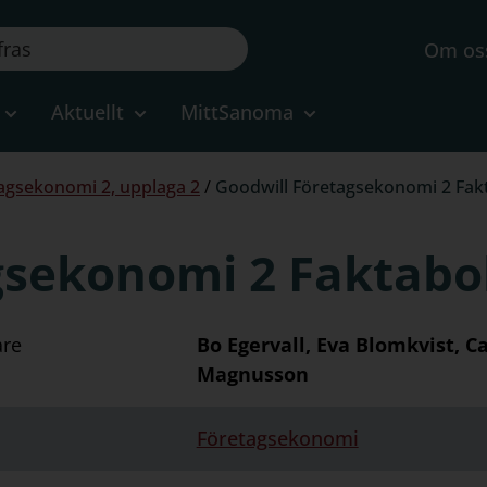
Om os
Aktuellt
MittSanoma
agsekonomi 2, upplaga 2
/
Goodwill Företagsekonomi 2 Fak
gsekonomi 2 Faktabo
are
Bo Egervall, Eva Blomkvist, C
Magnusson
Företagsekonomi