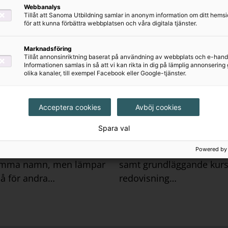
Webbanalys
Tillåt att Sanoma Utbildning samlar in anonym information om ditt hem
för att kunna förbättra webbplatsen och våra digitala tjänster.
Marknadsföring
Tillåt annonsinriktning baserat på användning av webbplats och e-hand
Informationen samlas in så att vi kan rikta in dig på lämplig annonserin
Serie
olika kanaler, till exempel Facebook eller Google-tjänster.
l Marknadsföring, upplaga
Goodwill Redovisning 2, u
Acceptera cookies
Avböj cookies
Goodwill Redovisning 2 är
Spara val
l Marknadsföring är
läromedel avsett för
för gymnasieskolans kurs
gymnasieskolan och Ko
Powered by
mma namn, men lämpar
samt grundläggande kurs
så för andra…
redovisning…