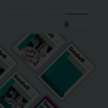
s
Kontakta oss
Skolkund
Privatkund
Logga in