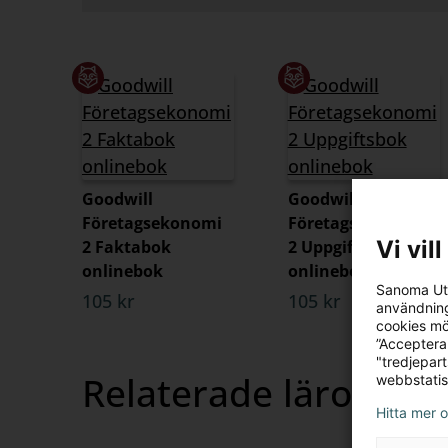
Goodwill
Goodwill
Företagsekonomi
Företagsekonomi
Vi vil
2 Faktabok
2 Uppgiftsbok
onlinebok
onlinebok
Sanoma Utb
105 kr
105 kr
användning
cookies mö
”Acceptera
"tredjepar
Relaterade läromede
webbstatis
Hitta mer 