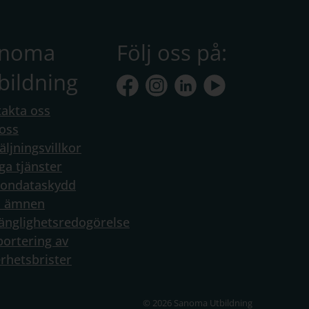
anoma
Följ oss på:
bildning
akta oss
oss
äljningsvillkor
ga tjänster
sondataskydd
a ämnen
gänglighetsredogörelse
ortering av
rhetsbrister
© 2026 Sanoma Utbildning