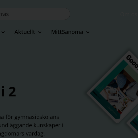
Om os
Aktuellt
MittSanoma
i 2
na för gymnasieskolans
rundläggande kunskaper i
ungdomars vardag.