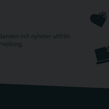
judanden och nyheter utifrån
mejlkorg.