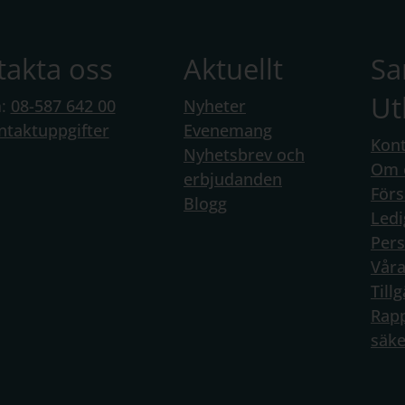
takta oss
Aktuellt
S
Ut
n:
08-587 642 00
Nyheter
ntaktuppgifter
Evenemang
Kont
Nyhetsbrev och
Om 
erbjudanden
Förs
Blogg
Ledi
Per
Vår
Till
Rapp
säke