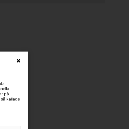
äta
nella
ar på
 så kallade