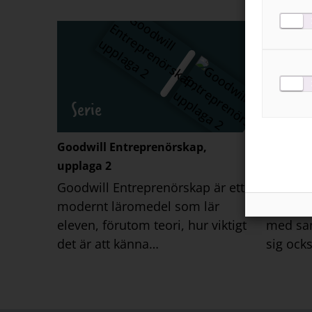
Serie
Serie
Goodwill Entreprenörskap,
Goodwil
upplaga 2
1
Goodwill Entreprenörskap är ett
Goodwil
modernt läromedel som lär
avsedd 
eleven, förutom teori, hur viktigt
med sa
det är att känna…
sig ock