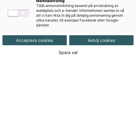
Marknadsföring
Tillåt annonsinriktning baserat på användning av
webbplats och e-handel. Informationen samlas in så
Författare
att vi kan rikta in dig på lämplig annonsering genom
olika kanaler, till exempel Facebook eller Google-
Bo Egervall, Eva Blomkvist, Magnus
tjänster.
Forslund
Acceptera cookies
Avböj cookies
Ämne
Företagsekonomi
Spara val
Målgrupp
Gymnasial/Vuxen
Produktinformation
Interaktivt, Upplaga 1
Beräknat utgivningsdatum
2027-03-03
Tillgänglighet
Ej utkommen titel