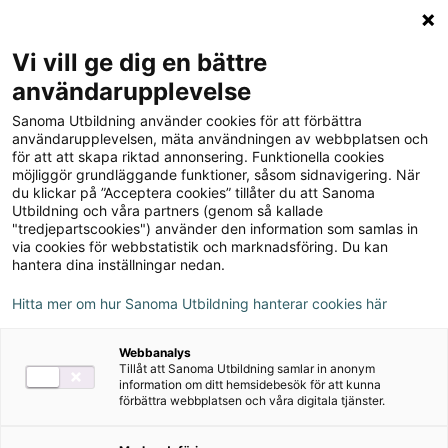
Logga in
Meny
Vi vill ge dig en bättre
Sök
användarupplevelse
på
Sanoma Utbildning använder cookies för att förbättra
webbplatsen::
Goodwill Företagsekonomi
användarupplevelsen, mäta användningen av webbplatsen och
för att att skapa riktad annonsering. Funktionella cookies
nivå 3 Lärarstöd+
möjliggör grundläggande funktioner, såsom sidnavigering. När
du klickar på ”Acceptera cookies” tillåter du att Sanoma
Utbildning och våra partners (genom så kallade
"tredjepartscookies") använder den information som samlas in
via cookies för webbstatistik och marknadsföring. Du kan
hantera dina inställningar nedan.
Detta ingår
Hitta mer om hur Sanoma Utbildning hanterar cookies här
Facit
Webbanalys
Innehåll från elevbok
Tillåt att Sanoma Utbildning samlar in anonym
information om ditt hemsidebesök för att kunna
förbättra webbplatsen och våra digitala tjänster.
Innehåll från övningsbok
Prov