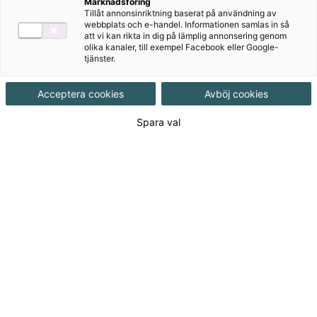
Marknadsföring
Tillåt annonsinriktning baserat på användning av
webbplats och e-handel. Informationen samlas in så
Författare
att vi kan rikta in dig på lämplig annonsering genom
olika kanaler, till exempel Facebook eller Google-
Bo Egervall, Eva Blomkvist, Magnus
tjänster.
Forslund
Acceptera cookies
Avböj cookies
Ämne
Företagsekonomi
Spara val
Målgrupp
Gymnasial/Vuxen
Produktinformation
Interaktivt, Upplaga 1
Beräknat utgivningsdatum
2027-03-03
Tillgänglighet
Ej utkommen titel