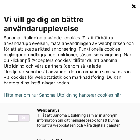
Logga in
Meny
Vi vill ge dig en bättre
Sök
användarupplevelse
på
Sanoma Utbildning använder cookies för att förbättra
webbplatsen::
Goodwill Företagsekonomi
användarupplevelsen, mäta användningen av webbplatsen och
för att att skapa riktad annonsering. Funktionella cookies
nivå 3 Lärarstöd+
möjliggör grundläggande funktioner, såsom sidnavigering. När
du klickar på ”Acceptera cookies” tillåter du att Sanoma
Utbildning och våra partners (genom så kallade
"tredjepartscookies") använder den information som samlas in
via cookies för webbstatistik och marknadsföring. Du kan
hantera dina inställningar nedan.
Detta ingår
Hitta mer om hur Sanoma Utbildning hanterar cookies här
Facit
Webbanalys
Innehåll från elevbok
Tillåt att Sanoma Utbildning samlar in anonym
information om ditt hemsidebesök för att kunna
förbättra webbplatsen och våra digitala tjänster.
Innehåll från övningsbok
Prov