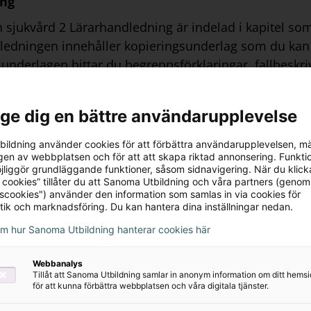
ing
 sjukvård 2 Lärarhandledning är indelad i kapitel so
ledningen innehåller kopieringsunderlag som du kan d
underlagen hittar du begreppsförklaringar, fallbeskri
ågor samt uppgifter. Du får också tillgång till ett bil
ial för exempelvis kapitelintroduktioner och genom
l ge dig en bättre användarupplevelse
 licensen aktiveras i samband med leveranstillfället.
äromedlet är i enlighet med Gy21.
ildning använder cookies för att förbättra användarupplevelsen, m
en av webbplatsen och för att att skapa riktad annonsering. Funktio
jliggör grundläggande funktioner, såsom sidnavigering. När du klick
 cookies” tillåter du att Sanoma Utbildning och våra partners (genom
tscookies") använder den information som samlas in via cookies för
tik och marknadsföring. Du kan hantera dina inställningar nedan.
om hur Sanoma Utbildning hanterar cookies här
Webbanalys
rivatpersoner
Tillåt att Sanoma Utbildning samlar in anonym information om ditt hem
för att kunna förbättra webbplatsen och våra digitala tjänster.