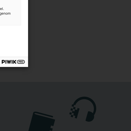
el.
g genom