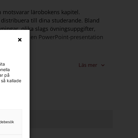
m motsvarar lärobokens kapitel.
istribuera till dina studerande. Bland
vningar, olika slags övningsuppgifter,
dspel i form av en PowerPoint-presentation
gångar.
äta
Läs mer
nella
ar på
 så kallade
sidebesök