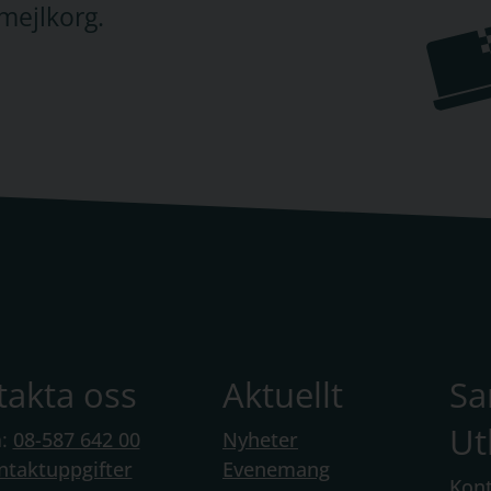
mejlkorg.
takta oss
Aktuellt
S
Ut
n:
08-587 642 00
Nyheter
ntaktuppgifter
Evenemang
Kont