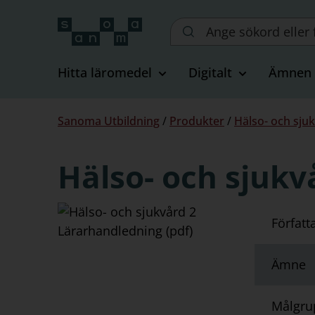
Sök
på
webbplatsen::
Hitta läromedel
Digitalt
Ämnen
Du
Sanoma Utbildning
/
Produkter
/
Hälso- och sjuk
är
här:
Hälso- och sjukv
Författ
Ämne
Målgru