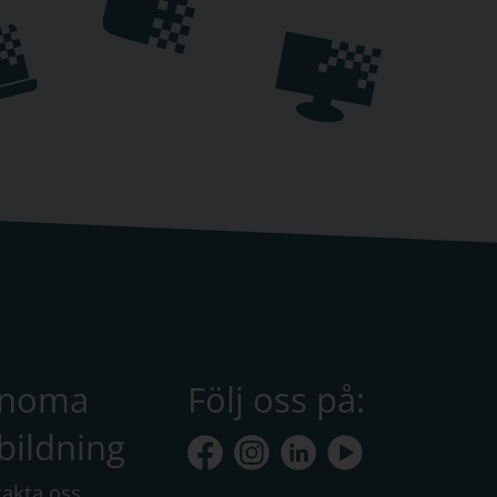
anoma
Följ oss på:
bildning
akta oss