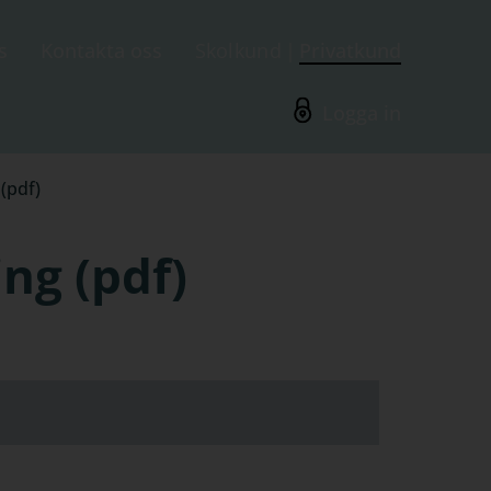
s
Kontakta oss
Skolkund
Privatkund
Logga in
(pdf)
ng (pdf)