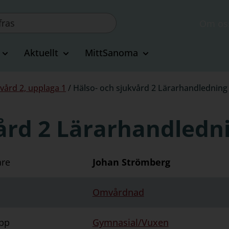
Om os
Aktuellt
MittSanoma
vård 2, upplaga 1
/
Hälso- och sjukvård 2 Lärarhandledning 
ård 2 Lärarhandledni
are
Johan Strömberg
Omvårdnad
pp
Gymnasial/Vuxen