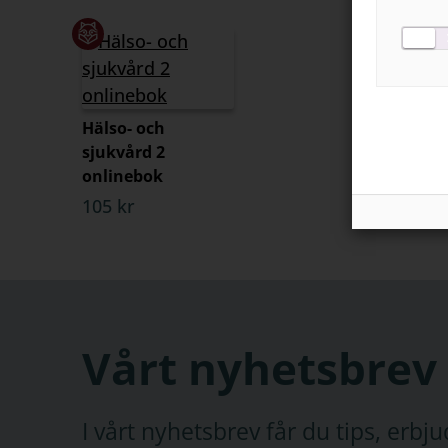
Hälso- och
sjukvård 2
onlinebok
105 kr
Vårt nyhetsbrev
I vårt nyhetsbrev får du tips, erb