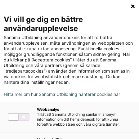
Logga in
Meny
Vi vill ge dig en bättre
Sök
användarupplevelse
på
Sanoma Utbildning använder cookies för att förbättra
webbplatsen::
Koll på matematik 1B
användarupplevelsen, mäta användningen av webbplatsen och
för att att skapa riktad annonsering. Funktionella cookies
Lärarguide
möjliggör grundläggande funktioner, såsom sidnavigering. När
du klickar på ”Acceptera cookies” tillåter du att Sanoma
Utbildning och våra partners (genom så kallade
"tredjepartscookies") använder den information som samlas in
via cookies för webbstatistik och marknadsföring. Du kan
hantera dina inställningar nedan.
Detta ingår
Hitta mer om hur Sanoma Utbildning hanterar cookies här
Kopieringsunderlag
Webbanalys
Tillåt att Sanoma Utbildning samlar in anonym
Författare
information om ditt hemsidebesök för att kunna
förbättra webbplatsen och våra digitala tjänster.
Hanna Almström, Pernilla Tengvall