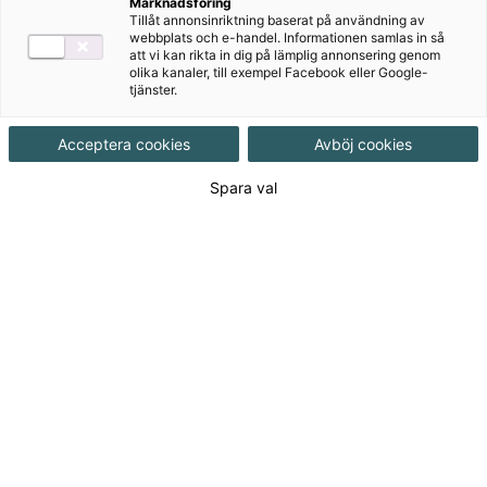
Marknadsföring
Tillåt annonsinriktning baserat på användning av
Ämne
Matematik
webbplats och e-handel. Informationen samlas in så
att vi kan rikta in dig på lämplig annonsering genom
olika kanaler, till exempel Facebook eller Google-
tjänster.
Målgrupp
Grundskola F-3
Acceptera cookies
Avböj cookies
Produktinformation
Spara val
Spiralbunden, Upplaga 1, 200 sidor
Utgivningsdatum
2015-03-03
Tillgänglighet
Utgående
ISBN
9789152332740
Länk
Läs mer om hela serien
till