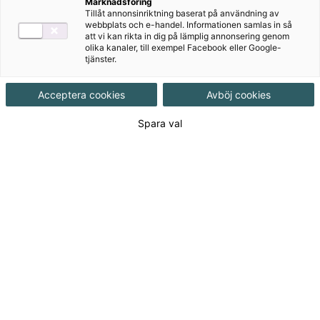
Marknadsföring
Målgrupp
Grundskola åk 4-6
Tillåt annonsinriktning baserat på användning av
webbplats och e-handel. Informationen samlas in så
att vi kan rikta in dig på lämplig annonsering genom
Produktinformation
Onlinebok, Upplaga 1
olika kanaler, till exempel Facebook eller Google-
tjänster.
Utgivningsdatum
2017-08-15
Acceptera cookies
Avböj cookies
Spara val
Tillgänglighet
Tillgänglig
ISBN
9789152352199
Länk
Läs mer om hela serien
till
serie:
146
kr
Licenslängd 12 mån