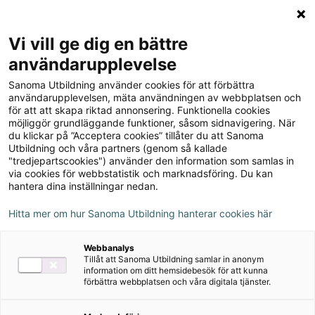
Logga in
Meny
Vi vill ge dig en bättre
Sök
användarupplevelse
på
Sanoma Utbildning använder cookies för att förbättra
webbplatsen::
Koll på NO 5 Grundbok
användarupplevelsen, mäta användningen av webbplatsen och
för att att skapa riktad annonsering. Funktionella cookies
onlinebok
möjliggör grundläggande funktioner, såsom sidnavigering. När
du klickar på ”Acceptera cookies” tillåter du att Sanoma
Utbildning och våra partners (genom så kallade
"tredjepartscookies") använder den information som samlas in
via cookies för webbstatistik och marknadsföring. Du kan
hantera dina inställningar nedan.
Författare
Hitta mer om hur Sanoma Utbildning hanterar cookies här
Anncatrin Hjernquist, Klara Rudstedt
Webbanalys
Tillåt att Sanoma Utbildning samlar in anonym
information om ditt hemsidebesök för att kunna
Ämne
Naturorienterade ämnen
förbättra webbplatsen och våra digitala tjänster.