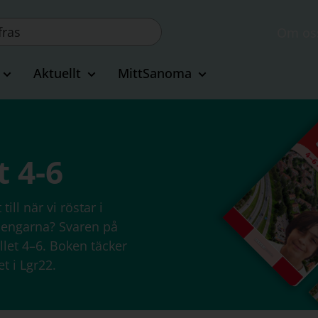
Om os
Aktuellt
MittSanoma
t 4-6
ill när vi röstar i
epengarna? Svaren på
llet 4–6. Boken täcker
t i Lgr22.