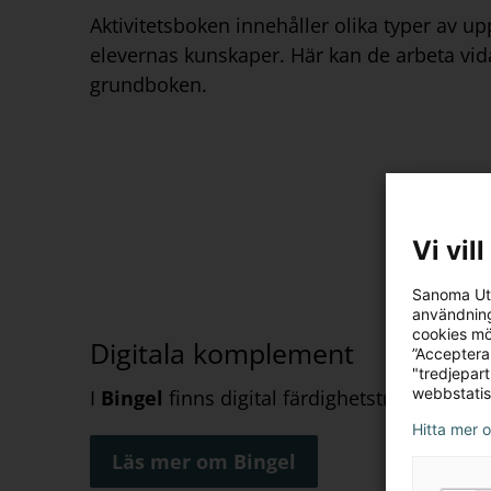
Aktivitetsb
oken
innehåller olika typer av up
elevernas kunskaper.
Här kan de arbeta vi
grundboken.
Vi vil
Sanoma Utb
användning
cookies mö
Digitala komplement
”Acceptera
"tredjepar
webbstatis
I
Bingel
finns digital färdighetsträning till 
Hitta mer 
Läs mer om Bingel