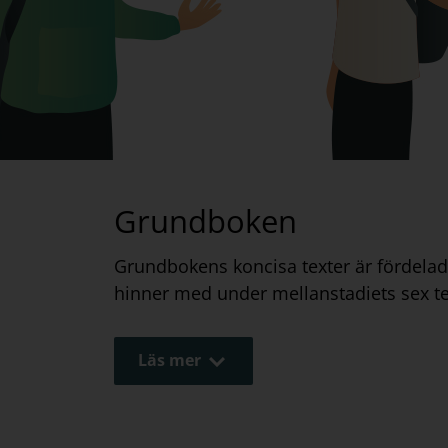
Grundboken
Grundbokens koncisa texter är fördelad
hinner med under mellanstadiets sex t
Grundbokens kapitel:
Läs mer
Du och samhället
Demokrati i Sverige