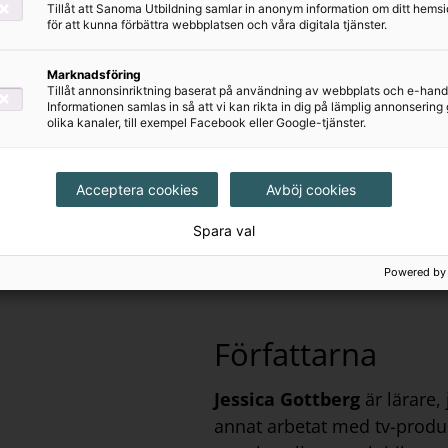
Tillåt att Sanoma Utbildning samlar in anonym information om ditt hem
för att kunna förbättra webbplatsen och våra digitala tjänster.
biltelefoner och surfplattor. Med hjälp av den tryckta
e ordlistor som hör till bokens sju kapitel.
Marknadsföring
Tillåt annonsinriktning baserat på användning av webbplats och e-hand
Informationen samlas in så att vi kan rikta in dig på lämplig annonserin
olika kanaler, till exempel Facebook eller Google-tjänster.
Acceptera cookies
Avböj cookies
ort film till varje kapitel.
Spara val
kapitel.
Här ser du ett
Powered by
m medier.
Författarna
Jessica Gottberg
är lärare,
annat arbetat med tv-produ