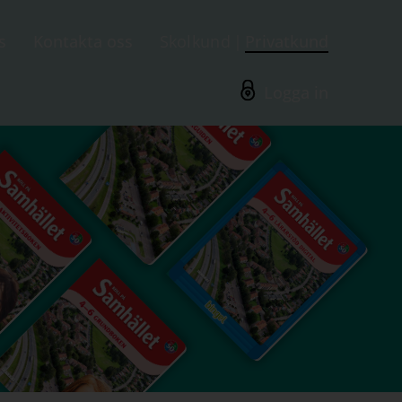
s
Kontakta oss
Skolkund
Privatkund
Logga in