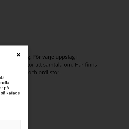
undervisning. För varje uppslag i
ar och frågor att samtala om. Här finns
prov, facit och ordlistor.
äta
nella
ar på
 så kallade