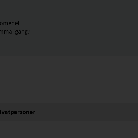
äromedel,
komma igång?
rivatpersoner