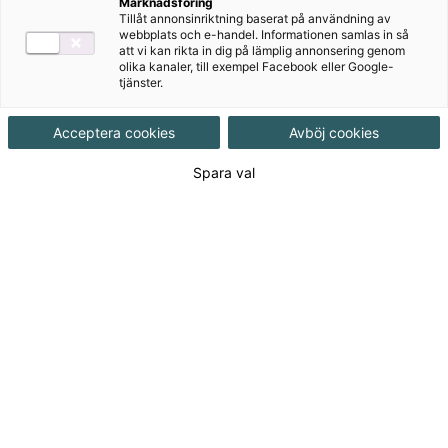
Marknadsföring
Målgrupp
Grundskola åk 4-6
Tillåt annonsinriktning baserat på användning av
webbplats och e-handel. Informationen samlas in så
att vi kan rikta in dig på lämplig annonsering genom
Produktinformation
olika kanaler, till exempel Facebook eller Google-
tjänster.
Häftad, Upplaga 1, 44 sidor
Acceptera cookies
Avböj cookies
Utgivningsdatum
2006-10-30
Spara val
Tillgänglighet
Utgående
ISBN
9789162270575
Länk
Läs mer om hela serien
till
serie:
Den här produkten kan inte köpas av dig