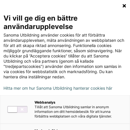
Logga in
Meny
Vi vill ge dig en bättre
Sök
användarupplevelse
på
Sanoma Utbildning använder cookies för att förbättra
webbplatsen::
Koll på Vasatiden
användarupplevelsen, mäta användningen av webbplatsen och
för att att skapa riktad annonsering. Funktionella cookies
Aktivitetsbok
möjliggör grundläggande funktioner, såsom sidnavigering. När
du klickar på ”Acceptera cookies” tillåter du att Sanoma
Utbildning och våra partners (genom så kallade
"tredjepartscookies") använder den information som samlas in
via cookies för webbstatistik och marknadsföring. Du kan
hantera dina inställningar nedan.
Författare
Hitta mer om hur Sanoma Utbildning hanterar cookies här
Elisabeth Wahlbom, Jonathan Lindström
Webbanalys
Tillåt att Sanoma Utbildning samlar in anonym
information om ditt hemsidebesök för att kunna
Ämne
Historia
förbättra webbplatsen och våra digitala tjänster.