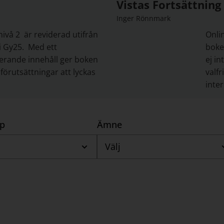
Vistas Fortsättning
Inger Rönnmark
ivå 2 är reviderad utifrån
Onli
 Gy25. Med ett
boke
erande innehåll ger boken
ej in
förutsättningar att lyckas
valfr
inte
yp
Ämne
Välj