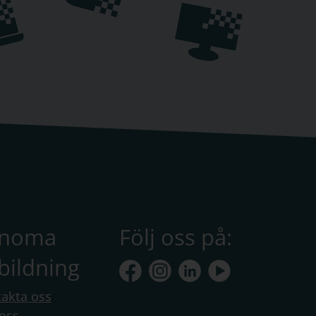
anoma
Följ oss på:
bildning
akta oss
oss