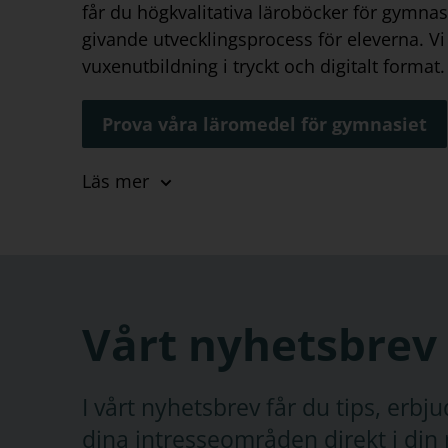
får du högkvalitativa läroböcker för gymnasie
givande utvecklingsprocess för eleverna. V
vuxenutbildning i tryckt och digitalt format.
Prova våra läromedel för gymnasiet
Läroböcker för gymn
Läs mer
För gymnasiet kan du hitta läromedel i sp
spanska
,
svenska
,
tyska
och latin med allm
områden inkluderar vårt sortiment läromed
naturorienterade ämnen
. För
samhällsori
Vårt nyhetsbrev
skolböcker inom ämnena för lärande och p
samhällskunskap
,
religion
och filosofi. Hä
I vårt nyhetsbrev får du tips, erb
företagsekonomi, ledarskap och organisatio
media och kommunikation. Vi har även sk
dina intresseområden direkt i din 