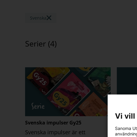
Svenska
Serier (
4
)
Serie
Serie
Vi vil
Svenska impulser Gy25
Svenska 
Sanoma Utb
upplago
Svenska impulser är ett
användning