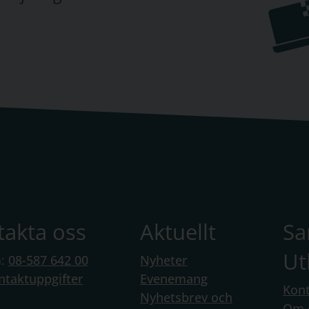
ka impulser
, som är är ett läromedel i
svenska
kriven för gymnasieskolans kurs i
omplett serie
matematikböcker
för gymnasiet.
nutbildning
ar, där vi erbjuder läroböcker för
nstående för gymnasieutbildningar.
takta oss
Aktuellt
S
la läromedel. I Kampus finns digitala läromedel i
Ut
medel med interaktiva övningar, onlineböcker och
n:
08-587 642 00
Nyheter
 lärarmaterial. Svenska Impulser 1, Ledarskap
ntaktuppgifter
Evenemang
Kont
gliga som heldigitala läromedel, medan de flesta
Nyhetsbrev och
Om 