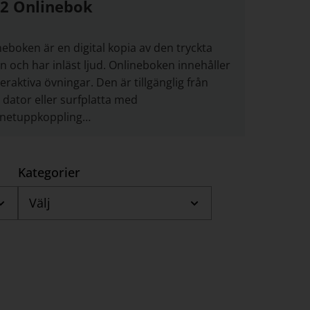
 2 Onlinebok
neboken är en digital kopia av den tryckta
n och har inläst ljud. Onlineboken innehåller
teraktiva övningar. Den är tillgänglig från
i dator eller surfplatta med
rnetuppkoppling…
Kategorier
Välj