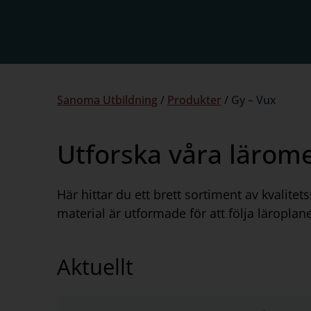
Du
Sanoma Utbildning
/
Produkter
/
Gy – Vux
är
här:
Utforska våra lärom
Här hittar du ett brett sortiment av kvalit
material är utformade för att följa läroplan
Aktuellt