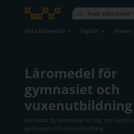
Sök
på
webbplatsen::
Hitta läromedel
Digitalt
Ämnen
Läromedel för
gymnasiet och
vuxenutbildning
Här hittar du läromedel för dig som undervi
gymnasiet och vuxenutbildning.