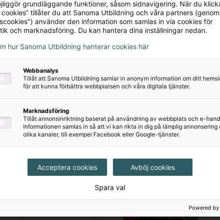
lettering i pågående
jliggör grundläggande funktioner, såsom sidnavigering. När du klick
flexibelt lärarmaterial me
 cookies” tillåter du att Sanoma Utbildning och våra partners (genom
ning
omfattande kopieringsun
tscookies") använder den information som samlas in via cookies för
 impulser är ett
tik och marknadsföring. Du kan hantera dina inställningar nedan.
som sätter...
ande läromedel i svenska
om hur Sanoma Utbildning hanterar cookies här
nska som andraspråk för
et med...
Webbanalys
Tillåt att Sanoma Utbildning samlar in anonym information om ditt hem
för att kunna förbättra webbplatsen och våra digitala tjänster.
Marknadsföring
Tillåt annonsinriktning baserat på användning av webbplats och e-hand
Informationen samlas in så att vi kan rikta in dig på lämplig annonserin
olika kanaler, till exempel Facebook eller Google-tjänster.
Acceptera cookies
Avböj cookies
Spara val
Powered by