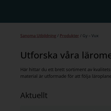
Du
Sanoma Utbildning
/
Produkter
/
Gy – Vux
är
här:
Utforska våra lärom
Här hittar du ett brett sortiment av kvalit
material är utformade för att följa läroplan
Aktuellt