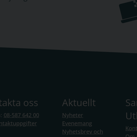
ka impulser
, som är är ett läromedel i
svenska
kriven för gymnasieskolans kurs i
omplett serie
matematikböcker
för gymnasiet.
nutbildning
ar, där vi erbjuder läroböcker för
nstående för gymnasieutbildningar.
takta oss
Aktuellt
S
la läromedel. I Kampus finns digitala läromedel i
Ut
medel med interaktiva övningar, onlineböcker och
n:
08-587 642 00
Nyheter
 lärarmaterial. Svenska Impulser 1, Ledarskap
ntaktuppgifter
Evenemang
Kont
gliga som heldigitala läromedel, medan de flesta
Nyhetsbrev och
Om 