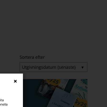
Sortera efter
▾
äta
nella