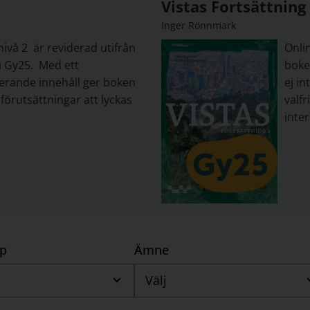
Vistas Fortsättning
Inger Rönnmark
ivå 2 är reviderad utifrån
Onli
 Gy25. Med ett
boke
erande innehåll ger boken
ej in
förutsättningar att lyckas
valfr
inte
yp
Ämne
Välj