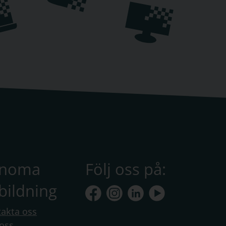
anoma
Följ oss på:
bildning
akta oss
oss