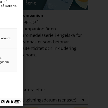
Serie
ar på
 så kallade
Companion
Upplaga 1
Companion är en
kunskap
läromedelsserie i engelska för
y25 och
sidebesök
gymnasiet som betonar
autenticitet och inkludering
genom...
el.
g genom
Sortera efter
▾