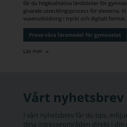
får du högkvalitativa läroböcker för gymnasie
givande utvecklingsprocess för eleverna. V
vuxenutbildning i tryckt och digitalt format.
Prova våra läromedel för gymnasiet
Läroböcker för gymn
Läs mer
För gymnasiet kan du hitta läromedel i sp
spanska
,
svenska
,
tyska
och latin med allm
områden inkluderar vårt sortiment läromed
naturorienterade ämnen
. För
samhällsori
Vårt nyhetsbrev
skolböcker inom ämnena för lärande och p
samhällskunskap
,
religion
och filosofi. Hä
I vårt nyhetsbrev får du tips, erb
företagsekonomi, ledarskap och organisatio
media och kommunikation. Vi har även sk
dina intresseområden direkt i din 