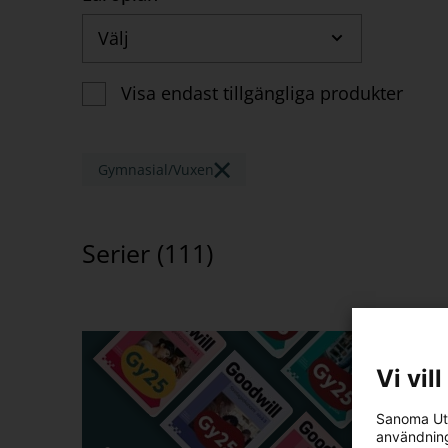
Välj
Visa endast tillgängliga produkter
Gymnasial/Vuxen
Serier (
111
)
Vi vil
Sanoma Utb
användning