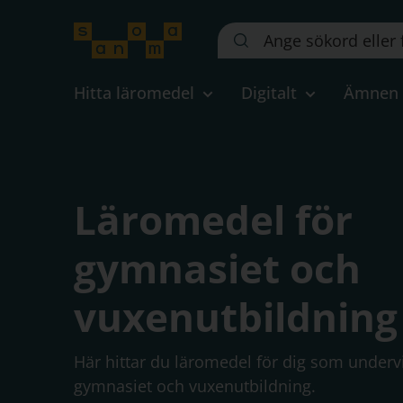
Sök
på
webbplatsen::
Hitta läromedel
Digitalt
Ämnen
Läromedel för
gymnasiet och
vuxenutbildning
Här hittar du läromedel för dig som undervi
gymnasiet och vuxenutbildning.