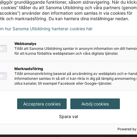
Serie
jliggör grundläggande funktioner, såsom sidnavigering. När du klick
 cookies” tillåter du att Sanoma Utbildning och våra partners (genom
tscookies") använder den information som samlas in via cookies för
tik och marknadsföring. Du kan hantera dina inställningar nedan.
 Campus Gy25
Naturkunskap Gy25
 Campus är ett modernt
Den nya upplagan av vår
om hur Sanoma Utbildning hanterar cookies här
l i biologi för
uppskattade serie Natur
Webbanalys
et. På ett utmanande
är helt anpassad efter G
Tillåt att Sanoma Utbildning samlar in anonym information om ditt hem
irerande sätt...
den nya ämnesplanen...
för att kunna förbättra webbplatsen och våra digitala tjänster.
Marknadsföring
Tillåt annonsinriktning baserat på användning av webbplats och e-hand
Informationen samlas in så att vi kan rikta in dig på lämplig annonserin
olika kanaler, till exempel Facebook eller Google-tjänster.
Visa 24 till
Acceptera cookies
Avböj cookies
Spara val
Powered by