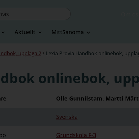
Om os
Aktuellt
MittSanoma
andbok, upplaga 2
/
Lexia Provia Handbok onlinebok, uppla
ndbok onlinebok, upp
are
Olle Gunnilstam, Martti Mår
Svenska
pp
Grundskola F-3