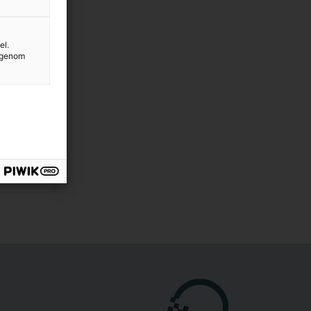
el.
g genom