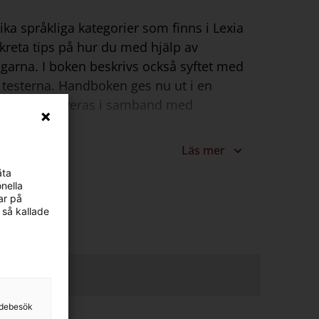
ika språkliga kategorier som finns i Lexia
nkreta tips på hur du med hjälp av
garna. I boken beskrivs också syftet med
r testerna. Handboken ges nu ut i en
licensen aktiveras i samband med
Läs mer
äta
nella
ar på
 så kallade
sidebesök