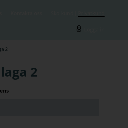
s
Kontakta oss
Skolkund
Privatkund
Logga in
ga 2
laga 2
tens