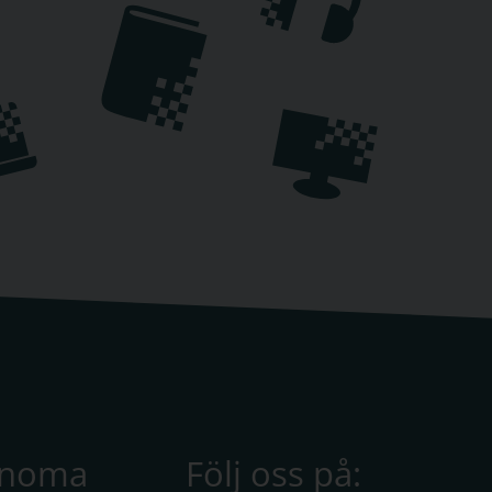
anoma
Följ oss på: