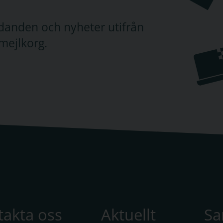
judanden och nyheter utifrån
mejlkorg.
takta oss
Aktuellt
S