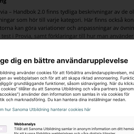
ing
ovia – Handbok 2.0 finns tydliga beskrivningar av de ol
ingar som hör till varje kategori. Här finns också ko
torna kan göra variationer och anpassningar av övnin
 test i Provia, samt förklaringar till hur man använde
 upplaga 2 utifrån nya Lexia Provia 2.0. Notera att 
lfället.
l ge dig en bättre användarupplevelse
ildning använder cookies för att förbättra användarupplevelsen, m
en av webbplatsen och för att att skapa riktad annonsering. Funktio
jliggör grundläggande funktioner, såsom sidnavigering. När du klick
 cookies” tillåter du att Sanoma Utbildning och våra partners (genom
tscookies") använder den information som samlas in via cookies för
tik och marknadsföring. Du kan hantera dina inställningar nedan.
om hur Sanoma Utbildning hanterar cookies här
ig för köp av dig som är privatkund
Webbanalys
Tillåt att Sanoma Utbildning samlar in anonym information om ditt hem
för att kunna förbättra webbplatsen och våra digitala tjänster.