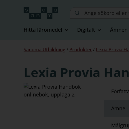
Sök
på
webbplatsen::
Hitta läromedel
Digitalt
Ämnen
Du
Sanoma Utbildning
/
Produkter
/
Lexia Provia H
är
här:
Lexia Provia Ha
Författ
Ämne
Målgru