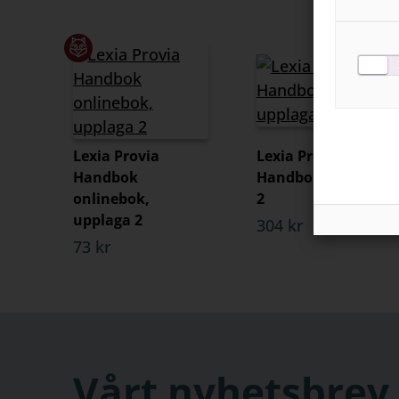
Lexia Provia
Lexia Provia
Handbok
Handbok, upplaga
onlinebok,
2
upplaga 2
304 kr
73 kr
Vårt nyhetsbrev