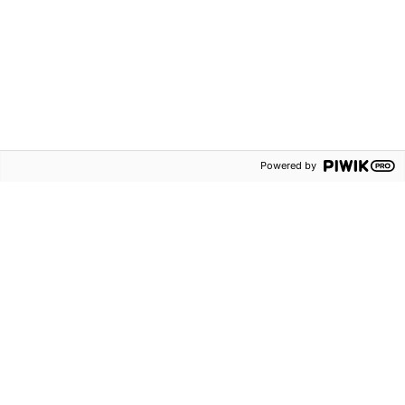
Nyhetsbrev och
erbjudanden
Blogg
Sanoma
Utbildning
Powered by
Kontakta oss
Om oss
Försäljningsvillkor
Lediga tjänster
Persondataskydd
Våra ämnen
Tillgänglighetsredogörelse
Rapportering av
säkerhetsbrister