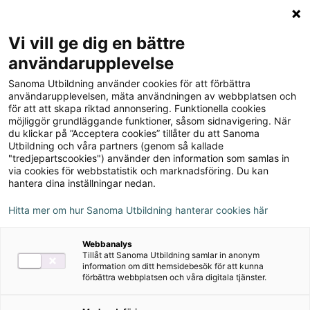
Logga in
Meny
Vi vill ge dig en bättre
Sök
användarupplevelse
på
Sanoma Utbildning använder cookies för att förbättra
webbplatsen::
användarupplevelsen, mäta användningen av webbplatsen och
för att att skapa riktad annonsering. Funktionella cookies
möjliggör grundläggande funktioner, såsom sidnavigering. När
du klickar på ”Acceptera cookies” tillåter du att Sanoma
Utbildning och våra partners (genom så kallade
"tredjepartscookies") använder den information som samlas in
via cookies för webbstatistik och marknadsföring. Du kan
hantera dina inställningar nedan.
Hitta mer om hur Sanoma Utbildning hanterar cookies här
Serie
Webbanalys
Tillåt att Sanoma Utbildning samlar in anonym
Matematik Origo spår
information om ditt hemsidebesök för att kunna
förbättra webbplatsen och våra digitala tjänster.