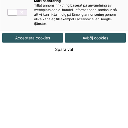
Marknadsföring
Tillåt annonsinriktning baserat på användning av
Ämne
Matematik
webbplats och e-handel. Informationen samlas in så
att vi kan rikta in dig på lämplig annonsering genom
olika kanaler, till exempel Facebook eller Google-
tjänster.
Målgrupp
Grundskola F-3
Acceptera cookies
Avböj cookies
Produktinformation
Spara val
Häftad, Upplaga 1, 160 sidor
Utgivningsdatum
2021-02-18
Tillgänglighet
Tillgänglig
ISBN
9789152348284
Länk
Läs mer om hela serien
till