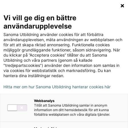
Logga in
Meny
Vi vill ge dig en bättre
Sök
användarupplevelse
på
Sanoma Utbildning använder cookies för att förbättra
webbplatsen::
Matte Direkt Triumf 3A
användarupplevelsen, mäta användningen av webbplatsen och
för att att skapa riktad annonsering. Funktionella cookies
Lärarguide
möjliggör grundläggande funktioner, såsom sidnavigering. När
du klickar på ”Acceptera cookies” tillåter du att Sanoma
Utbildning och våra partners (genom så kallade
"tredjepartscookies") använder den information som samlas in
via cookies för webbstatistik och marknadsföring. Du kan
hantera dina inställningar nedan.
Detta ingår
Hitta mer om hur Sanoma Utbildning hanterar cookies här
Facit
Webbanalys
Kopieringsunderlag
Tillåt att Sanoma Utbildning samlar in anonym
information om ditt hemsidebesök för att kunna
förbättra webbplatsen och våra digitala tjänster.
Författare
Karin Bergwik, Pernilla Falck