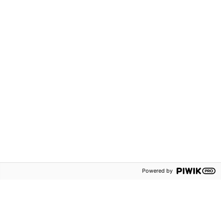
ISBN:
9789152348277
ISBN:
9789152348284
Matematik
Matematik
67 kr
26 kr
Powered by
Matte Direkt Triumf 3A
Matte Direkt Triumf 3A
Läxbok
Test (5-pack)
Grundskola F-3
Grundskola F-3