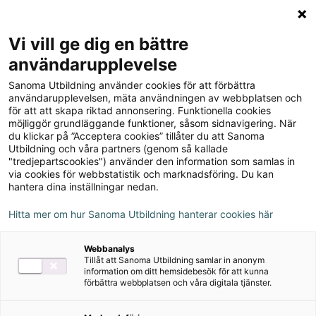
Logga in
Meny
Vi vill ge dig en bättre
Sök
användarupplevelse
på
Sanoma Utbildning använder cookies för att förbättra
webbplatsen::
Matteboken Grundbok 1A
användarupplevelsen, mäta användningen av webbplatsen och
för att att skapa riktad annonsering. Funktionella cookies
möjliggör grundläggande funktioner, såsom sidnavigering. När
du klickar på ”Acceptera cookies” tillåter du att Sanoma
Utbildning och våra partners (genom så kallade
"tredjepartscookies") använder den information som samlas in
via cookies för webbstatistik och marknadsföring. Du kan
hantera dina inställningar nedan.
Författare
Birgitta Rockström, Marianne Lantz
Hitta mer om hur Sanoma Utbildning hanterar cookies här
Webbanalys
Ämne
Matematik
Tillåt att Sanoma Utbildning samlar in anonym
information om ditt hemsidebesök för att kunna
förbättra webbplatsen och våra digitala tjänster.
Målgrupp
Grundskola F-3