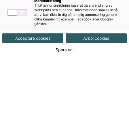
Marknadsföring
Tillåt annonsinriktning baserat på användning av
Produktinformation
webbplats och e-handel. Informationen samlas in så
att vi kan rikta in dig på lämplig annonsering genom
Häftad, Upplaga 3, 128 sidor
olika kanaler, till exempel Facebook eller Google-
tjänster.
Utgivningsdatum
2010-06-22
Acceptera cookies
Avböj cookies
Spara val
Tillgänglighet
Tillgänglig
ISBN
9789162299323
Länk
Läs mer om hela serien
till
serie:
Den här produkten kan inte köpas av dig
som är privatkund i vår webbshop.