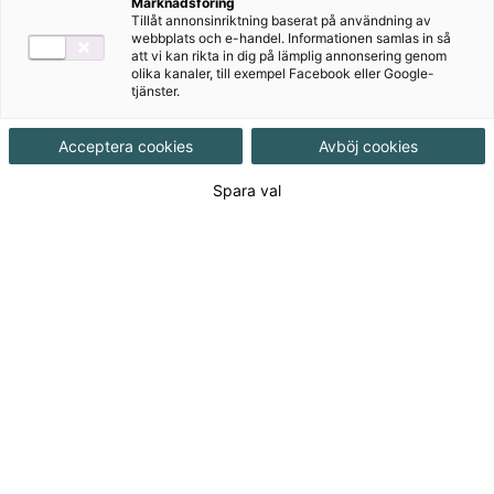
Ett helt nytt läromedel för SO-ämnena – skapat för din
Marknadsföring
Tillåt annonsinriktning baserat på användning av
verklighet i klassrummet. Du väljer själv vilka delar du
webbplats och e-handel. Informationen samlas in så
vill använda – och när. Flexibelt, tydligt och helt i linje
att vi kan rikta in dig på lämplig annonsering genom
olika kanaler, till exempel Facebook eller Google-
med Lgr22.
tjänster.
Acceptera cookies
Avböj cookies
Spara val
Till produkterna
Om serien
OM Geografi
OM Religion