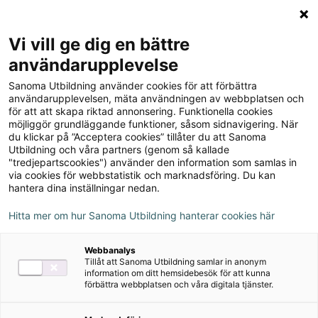
Logga in
Meny
Vi vill ge dig en bättre
Sök
användarupplevelse
på
Sanoma Utbildning använder cookies för att förbättra
webbplatsen::
användarupplevelsen, mäta användningen av webbplatsen och
för att att skapa riktad annonsering. Funktionella cookies
möjliggör grundläggande funktioner, såsom sidnavigering. När
du klickar på ”Acceptera cookies” tillåter du att Sanoma
Utbildning och våra partners (genom så kallade
"tredjepartscookies") använder den information som samlas in
via cookies för webbstatistik och marknadsföring. Du kan
hantera dina inställningar nedan.
Hitta mer om hur Sanoma Utbildning hanterar cookies här
Serie
Webbanalys
Tillåt att Sanoma Utbildning samlar in anonym
OM
information om ditt hemsidebesök för att kunna
förbättra webbplatsen och våra digitala tjänster.