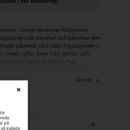
atkund i vår webbshop.
daren. I boken beskriver författarna
ogiska synsätt påverkat och påverkar den
eringar påverkar våra ställningstaganden i
let i boken lyfter även fram genus- och
dagogiska ledarens arbete. Hur
 och arbetsgruppen belyses också. Ur
ärderingsmodeller,
Läs mer
ningsfokuserat förhållningssätt, Källor
äta
nella
ar på
 så kallade