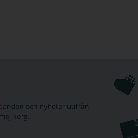
judanden och nyheter utifrån
mejlkorg.