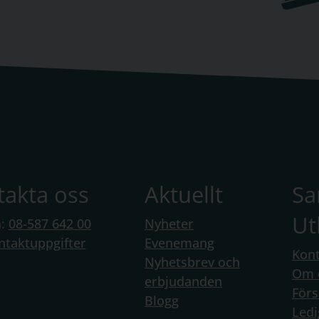
takta oss
Aktuellt
S
Ut
n:
08-587 642 00
Nyheter
ntaktuppgifter
Evenemang
Kont
Nyhetsbrev och
Om 
erbjudanden
Förs
Blogg
Ledi