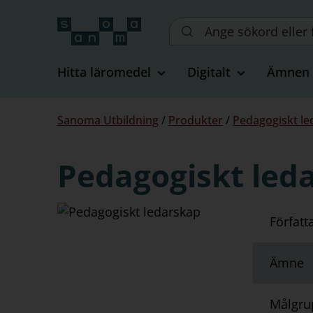
Sök
på
webbplatsen::
Hitta läromedel
Digitalt
Ämnen
Du
Sanoma Utbildning
/
Produkter
/
Pedagogiskt le
är
här:
Pedagogiskt led
Författ
Ämne
Målgru