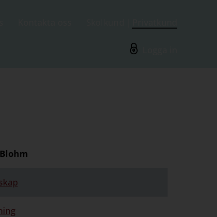
s
Kontakta oss
Skolkund
Privatkund
Logga in
 Blohm
skap
ning