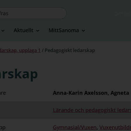
Om os
Aktuellt
MittSanoma
darskap, upplaga 1
/
Pedagogiskt ledarskap
arskap
are
Anna-Karin Axelsson, Agneta
Lärande och pedagogiskt ledar
pp
Gymnasial/Vuxen
,
Vuxenutbild