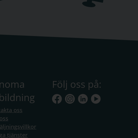
anoma
Följ oss på:
bildning
akta oss
oss
äljningsvillkor
ga tjänster