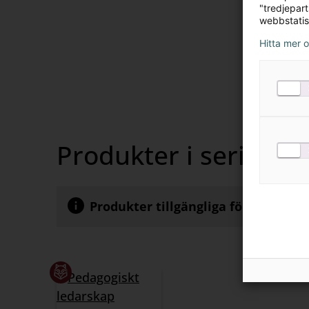
"tredjepar
innehåll
webbstatis
Ljudfiler
Visa
Hitta mer 
innehåll
Författare
Visa
innehåll
Produkter i serien
Produkter tillgängliga för köp av p