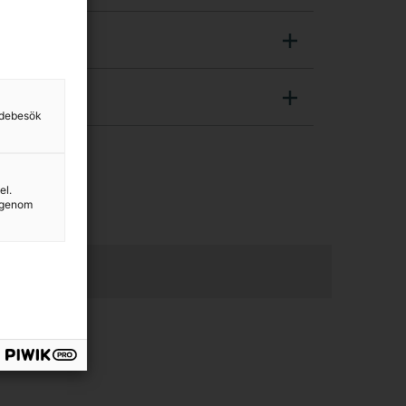
sidebesök
el.
g genom