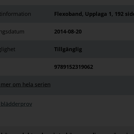
tinformation
Flexoband, Upplaga 1, 192 sid
ingsdatum
2014-08-20
glighet
Tillgänglig
9789152319062
 mer om hela serien
 blädderprov
rprov: