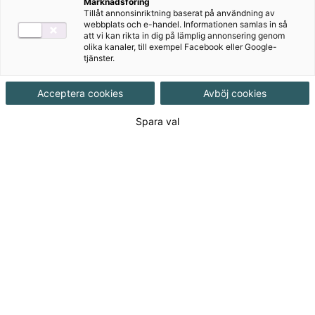
Marknadsföring
Tillåt annonsinriktning baserat på användning av
webbplats och e-handel. Informationen samlas in så
att vi kan rikta in dig på lämplig annonsering genom
Ämne
Spanska
olika kanaler, till exempel Facebook eller Google-
tjänster.
Målgrupp
Grundskola 7-9
Acceptera cookies
Avböj cookies
Spara val
Produktinformation
Häftad, Upplaga 1, 150 sidor
Utgivningsdatum
2018-08-10
Tillgänglighet
Tillgänglig
ISBN
9789152346761
Länk
Läs mer om hela serien