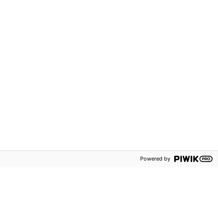
Nyhetsbrev och
erbjudanden
Blogg
Sanoma
Utbildning
Kontakta oss
Om oss
Försäljningsvillkor
Lediga tjänster
Persondataskydd
Powered by
Våra ämnen
Tillgänglighetsredogörelse
Rapportering av
säkerhetsbrister