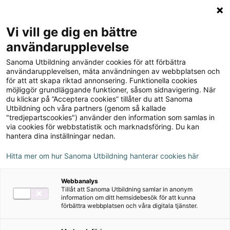
Logga in
Meny
Vi vill ge dig en bättre
Sök
användarupplevelse
på
Sanoma Utbildning använder cookies för att förbättra
webbplatsen::
Qué bien 8 Textbok
användarupplevelsen, mäta användningen av webbplatsen och
för att att skapa riktad annonsering. Funktionella cookies
möjliggör grundläggande funktioner, såsom sidnavigering. När
du klickar på ”Acceptera cookies” tillåter du att Sanoma
Utbildning och våra partners (genom så kallade
"tredjepartscookies") använder den information som samlas in
via cookies för webbstatistik och marknadsföring. Du kan
Rekommenderas med
hantera dina inställningar nedan.
Alva
Hitta mer om hur Sanoma Utbildning hanterar cookies här
Övningsmästaren
Webbanalys
Tillåt att Sanoma Utbildning samlar in anonym
Författare
information om ditt hemsidebesök för att kunna
förbättra webbplatsen och våra digitala tjänster.
Ulrika Thalin, Malin Östervald, Mariela Solé
Prieto