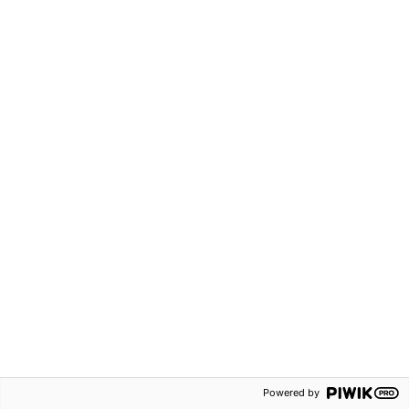
1100 kr
62 kr
Robin åk 2 Lärarpaket
Robin åk 2 Läxbok 2A
(tryckt + digital)
Grundskola F-3
Grundskola F-3
Häftad
Hybridpaket
ISBN:
9789152353370
ISBN:
9789152358344
Svenska
Svenska
Powered by