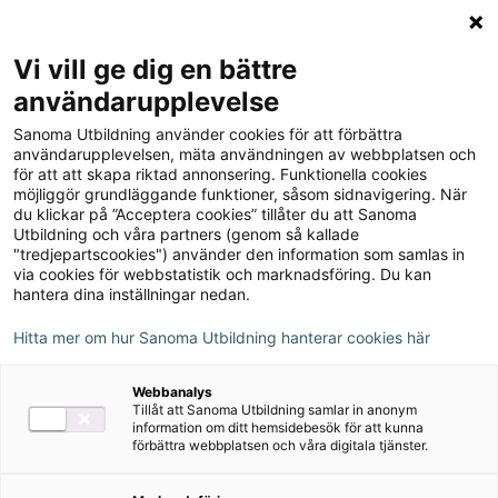
Logga in
Meny
Vi vill ge dig en bättre
Sök
användarupplevelse
på
Sanoma Utbildning använder cookies för att förbättra
webbplatsen::
Robin åk 2 Onlinebok vit
användarupplevelsen, mäta användningen av webbplatsen och
för att att skapa riktad annonsering. Funktionella cookies
Kolla en tidsmaskin!
möjliggör grundläggande funktioner, såsom sidnavigering. När
du klickar på ”Acceptera cookies” tillåter du att Sanoma
Utbildning och våra partners (genom så kallade
"tredjepartscookies") använder den information som samlas in
via cookies för webbstatistik och marknadsföring. Du kan
hantera dina inställningar nedan.
Hitta mer om hur Sanoma Utbildning hanterar cookies här
Webbanalys
Tillåt att Sanoma Utbildning samlar in anonym
information om ditt hemsidebesök för att kunna
förbättra webbplatsen och våra digitala tjänster.