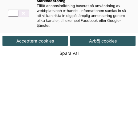
Marknadsföring
Tillåt annonsinriktning baserat på användning av
webbplats och e-handel. Informationen samlas in så
att vi kan rikta in dig på lämplig annonsering genom
olika kanaler, till exempel Facebook eller Google-
tjänster.
Acceptera cookies
Avböj cookies
Rekommenderas med
Spara val
Bingel
Författare
Pernilla Gesén
Ämne
Svenska
Målgrupp
Grundskola F-3
Produktinformation
Onlinebok, Upplaga 1