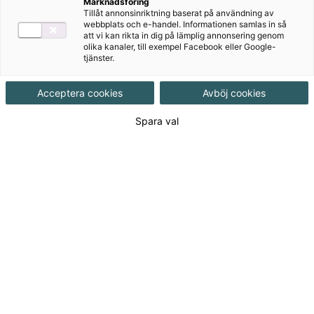
Marknadsföring
Tillåt annonsinriktning baserat på användning av
webbplats och e-handel. Informationen samlas in så
att vi kan rikta in dig på lämplig annonsering genom
olika kanaler, till exempel Facebook eller Google-
tjänster.
Acceptera cookies
Avböj cookies
Rekommenderas med
Spara val
Bingel
Författare
Pernilla Gesén
Ämne
Svenska
Målgrupp
Grundskola F-3
Produktinformation
Häftad, Upplaga 1