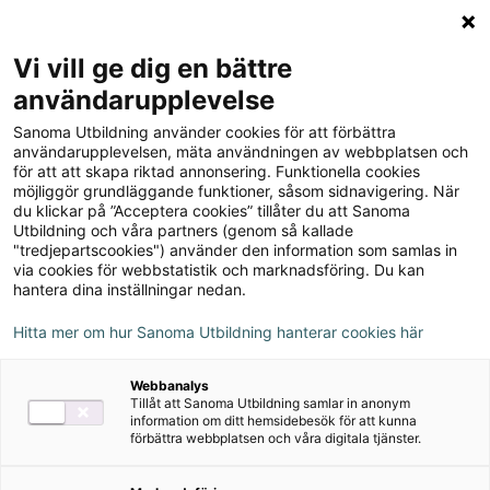
Logga in
Meny
Vi vill ge dig en bättre
Sök
användarupplevelse
på
Sanoma Utbildning använder cookies för att förbättra
webbplatsen::
Robin Förskoleklass
användarupplevelsen, mäta användningen av webbplatsen och
för att att skapa riktad annonsering. Funktionella cookies
Läsebok
möjliggör grundläggande funktioner, såsom sidnavigering. När
du klickar på ”Acceptera cookies” tillåter du att Sanoma
Utbildning och våra partners (genom så kallade
"tredjepartscookies") använder den information som samlas in
via cookies för webbstatistik och marknadsföring. Du kan
hantera dina inställningar nedan.
Hitta mer om hur Sanoma Utbildning hanterar cookies här
Webbanalys
Tillåt att Sanoma Utbildning samlar in anonym
information om ditt hemsidebesök för att kunna
förbättra webbplatsen och våra digitala tjänster.