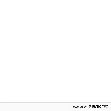
1100 kr
62 kr
Robin åk 2 Lärarpaket
Robin åk 2 Läxbok 2A
(tryckt + digital)
Grundskola F-3
Grundskola F-3
Häftad
Hybridpaket
ISBN:
9789152353370
ISBN:
9789152358344
Svenska
Svenska
Powered by