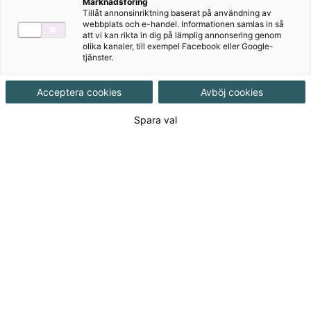
Marknadsföring
Tillåt annonsinriktning baserat på användning av
webbplats och e-handel. Informationen samlas in så
att vi kan rikta in dig på lämplig annonsering genom
Ämne
Svenska
olika kanaler, till exempel Facebook eller Google-
tjänster.
Målgrupp
Grundskola F-3
Acceptera cookies
Avböj cookies
Produktinformation
Spara val
Häftad, Upplaga 1
Utgivningsdatum
2019-02-27
Tillgänglighet
Tillgänglig
ISBN
9789152357026
Länk
Läs mer om hela serien
till