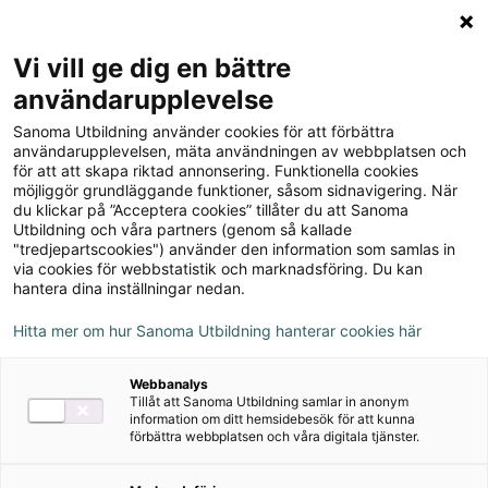
Logga in
Meny
Vi vill ge dig en bättre
Sök
användarupplevelse
på
Sanoma Utbildning använder cookies för att förbättra
webbplatsen::
Robin Whiteboardskivor
användarupplevelsen, mäta användningen av webbplatsen och
för att att skapa riktad annonsering. Funktionella cookies
(5-pack)
möjliggör grundläggande funktioner, såsom sidnavigering. När
du klickar på ”Acceptera cookies” tillåter du att Sanoma
Utbildning och våra partners (genom så kallade
"tredjepartscookies") använder den information som samlas in
via cookies för webbstatistik och marknadsföring. Du kan
hantera dina inställningar nedan.
Hitta mer om hur Sanoma Utbildning hanterar cookies här
Webbanalys
Tillåt att Sanoma Utbildning samlar in anonym
information om ditt hemsidebesök för att kunna
förbättra webbplatsen och våra digitala tjänster.
Författare