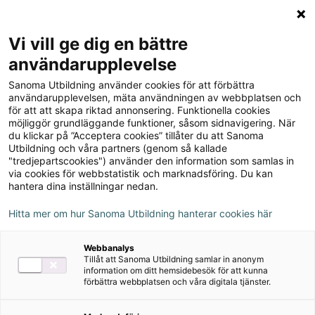
Logga in
Meny
Vi vill ge dig en bättre
Sök
användarupplevelse
på
Sanoma Utbildning använder cookies för att förbättra
webbplatsen::
Samband Historia 1b
användarupplevelsen, mäta användningen av webbplatsen och
för att att skapa riktad annonsering. Funktionella cookies
Grundbok
möjliggör grundläggande funktioner, såsom sidnavigering. När
du klickar på ”Acceptera cookies” tillåter du att Sanoma
Utbildning och våra partners (genom så kallade
"tredjepartscookies") använder den information som samlas in
via cookies för webbstatistik och marknadsföring. Du kan
hantera dina inställningar nedan.
Författare
Hitta mer om hur Sanoma Utbildning hanterar cookies här
Niklas Ericsson, Magnus Hansson
Webbanalys
Tillåt att Sanoma Utbildning samlar in anonym
information om ditt hemsidebesök för att kunna
Ämne
Historia
förbättra webbplatsen och våra digitala tjänster.