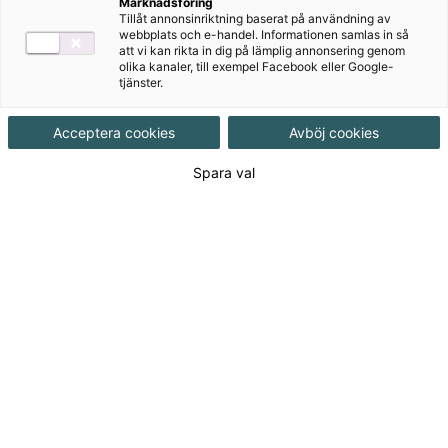
Marknadsföring
Målgrupp
Gymnasial/Vuxen
,
Vuxenutbildning
Tillåt annonsinriktning baserat på användning av
webbplats och e-handel. Informationen samlas in så
att vi kan rikta in dig på lämplig annonsering genom
Produktinformation
olika kanaler, till exempel Facebook eller Google-
tjänster.
Häftad, Upplaga 1, 600 sidor
Acceptera cookies
Avböj cookies
Utgivningsdatum
2017-10-31
Spara val
Tillgänglighet
Tillgänglig
ISBN
9789152343579
Länk
Läs mer om hela serien
till
serie:
Den här produkten kan inte köpas av dig