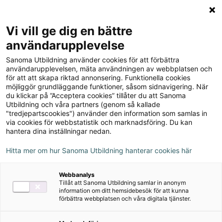
Logga in
Meny
Vi vill ge dig en bättre
Sök
användarupplevelse
på
Sanoma Utbildning använder cookies för att förbättra
webbplatsen::
Textbygget sfi D
användarupplevelsen, mäta användningen av webbplatsen och
för att att skapa riktad annonsering. Funktionella cookies
Lärarhandledning
möjliggör grundläggande funktioner, såsom sidnavigering. När
du klickar på ”Acceptera cookies” tillåter du att Sanoma
Utbildning och våra partners (genom så kallade
"tredjepartscookies") använder den information som samlas in
via cookies för webbstatistik och marknadsföring. Du kan
hantera dina inställningar nedan.
Författare
Tiia Ojala
Hitta mer om hur Sanoma Utbildning hanterar cookies här
Webbanalys
Ämne
Svenska för invandrare
Tillåt att Sanoma Utbildning samlar in anonym
information om ditt hemsidebesök för att kunna
förbättra webbplatsen och våra digitala tjänster.
Målgrupp
Gymnasial/Vuxen