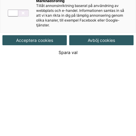
Marknadsföring
Tillåt annonsinriktning baserat på användning av
Produktinformation
webbplats och e-handel. Informationen samlas in så
att vi kan rikta in dig på lämplig annonsering genom
Häftad, Upplaga 1, 140 sidor
olika kanaler, till exempel Facebook eller Google-
tjänster.
Utgivningsdatum
2020-05-20
Acceptera cookies
Avböj cookies
Spara val
Tillgänglighet
Tillgänglig
ISBN
9789152359433
Länk
Läs mer om hela serien
till
serie:
Länk
Läs blädderprov
till
blädderprov: