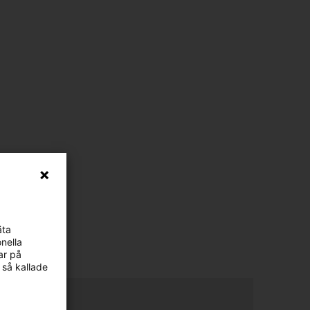
äta
nella
ar på
 så kallade