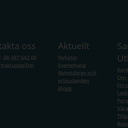
takta oss
Aktuellt
S
Ut
n:
08-587 642 00
Nyheter
ntaktuppgifter
Evenemang
Kont
Nyhetsbrev och
Om 
erbjudanden
Förs
Blogg
Ledi
Per
Vår
Till
Rapp