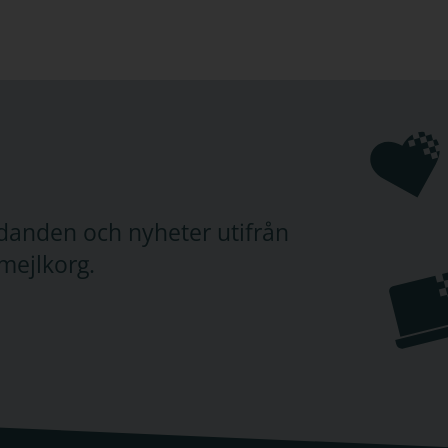
judanden och nyheter utifrån
mejlkorg.