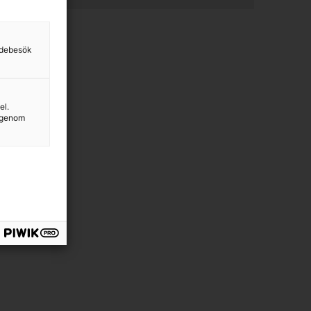
sidebesök
el.
g genom