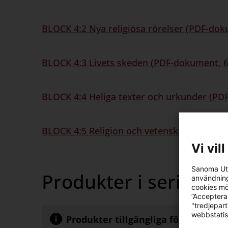
BLOCK 4:2 Nya religiösa rörelser (PDF-dok
BLOCK 4:3 Livets skeden (PDF-dokument, 6
BLOCK 4:4 Heliga texter och urkunder (PD
BLOCK 4:5 Religion och vetenskap (PDF-do
Vi vil
Sanoma Utb
Produkter i serien
användning
cookies mö
”Acceptera
"tredjepar
webbstatis
Produkter tillgängliga för köp av p