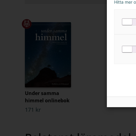
Hitta mer 
Under samma
himmel onlinebok
171 kr