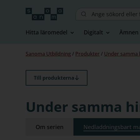
Sök
på
webbplatsen::
Hitta läromedel
Digitalt
Ämnen
Du
Sanoma Utbildning
/
Produkter
/
Under samma h
är
här:
Till produkterna
Under samma hi
Om serien
Nedladdningsbart ma