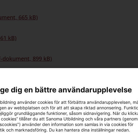
ument, 665 kB)
61 kB)
F-dokument, 899 kB)
kument, 734 kB)
l ge dig en bättre användarupplevelse
ildning använder cookies för att förbättra användarupplevelsen, m
en av webbplatsen och för att att skapa riktad annonsering. Funktio
jliggör grundläggande funktioner, såsom sidnavigering. När du klick
 cookies” tillåter du att Sanoma Utbildning och våra partners (genom
tscookies") använder den information som samlas in via cookies för
tik och marknadsföring. Du kan hantera dina inställningar nedan.
rivatpersoner