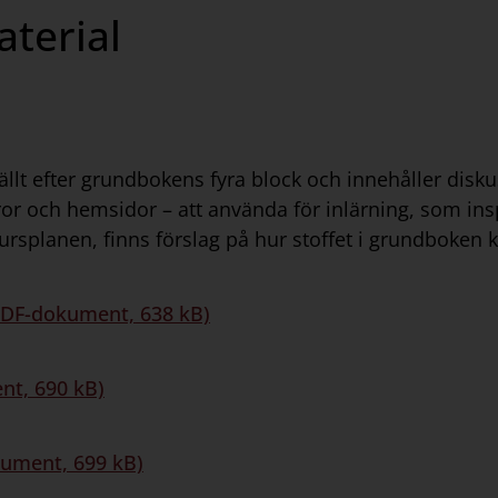
terial
t efter grundbokens fyra block och innehåller diskus
ror och hemsidor – att använda för inlärning, som ins
lanen, finns förslag på hur stoffet i grundboken ka
DF-dokument, 638 kB)
nt, 690 kB)
ument, 699 kB)