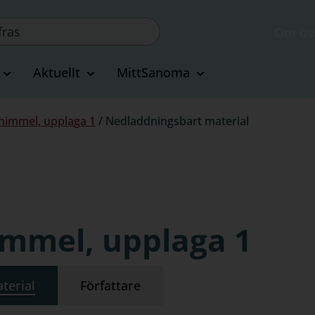
Om os
Aktuellt
MittSanoma
immel, upplaga 1
/
Nedladdningsbart material
mmel, upplaga 1
terial
Författare