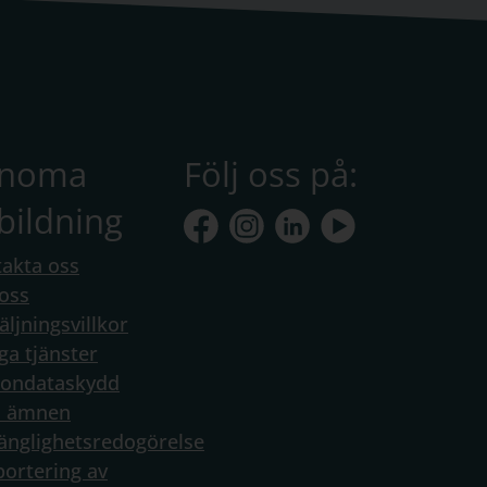
anoma
Följ oss på:
bildning
akta oss
oss
äljningsvillkor
ga tjänster
sondataskydd
a ämnen
gänglighetsredogörelse
ortering av