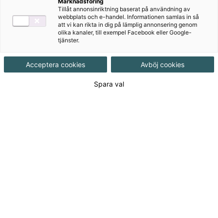
Marknadsföring
Tillåt annonsinriktning baserat på användning av
webbplats och e-handel. Informationen samlas in så
Vi finns här för dig
att vi kan rikta in dig på lämplig annonsering genom
olika kanaler, till exempel Facebook eller Google-
tjänster.
Har du en fråga, vill veta mer om våra läromedel,
digitala tjänster eller behöver stöd att komma
Acceptera cookies
Avböj cookies
igång?
Spara val
Kontakta oss
Produkter i serien
Vårt nyhetsbrev