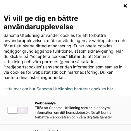
Logga in
Meny
Vi vill ge dig en bättre
Sök
användarupplevelse
på
Om serien
Sanoma Utbildning använder cookies för att förbättra
webbplatsen::
användarupplevelsen, mäta användningen av webbplatsen och
för att att skapa riktad annonsering. Funktionella cookies
Om serien
möjliggör grundläggande funktioner, såsom sidnavigering. När
du klickar på ”Acceptera cookies” tillåter du att Sanoma
Utbildning och våra partners (genom så kallade
"tredjepartscookies") använder den information som samlas in
Så säkerställer vi kvalitet
via cookies för webbstatistik och marknadsföring. Du kan
hantera dina inställningar nedan.
Alla våra läromedel bygger på forskning och
Hitta mer om hur Sanoma Utbildning hanterar cookies här
beprövad erfarenhet. De granskas noggrant och
uppdateras kontinuerligt.
Webbanalys
Tillåt att Sanoma Utbildning samlar in anonym
information om ditt hemsidebesök för att kunna
Läs mer om hur vi arbetar
förbättra webbplatsen och våra digitala tjänster.