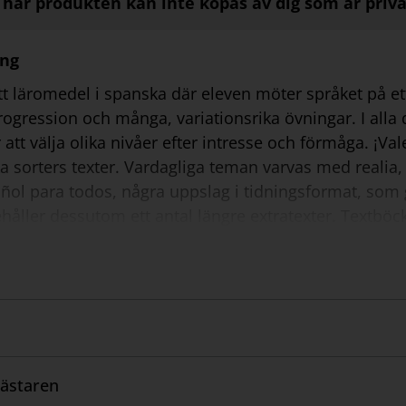
här produkten kan inte köpas av dig som är priv
ing
ett läromedel i spanska där eleven möter språket på et
rogression och många, variationsrika övningar. I alla d
 att välja olika nivåer efter intresse och förmåga. ¡Vale!
a sorters texter. Vardagliga teman varvas med realia, 
ñol para todos, några uppslag i tidningsformat, som ge
håller dessutom ett antal längre extratexter. Textböck
grammatikavsnitt till respektive nivå. Övningsböckern
anrum finns repetitionsavsnitt, vilket ger ytterligare 
. Eleverna uppmanas på ett tidigt stadium att funder
rningsknep. Längst bak återfinns alfabetiska ordlistor.
dgruva av metodiska tips och innehåller en stor mäng
nns även manus till samtliga hörövningar.
ästaren