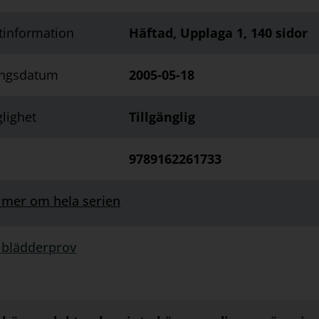
tinformation
Häftad, Upplaga 1, 140 sidor
ingsdatum
2005-05-18
glighet
Tillgänglig
9789162261733
 mer om hela serien
 blädderprov
rprov: