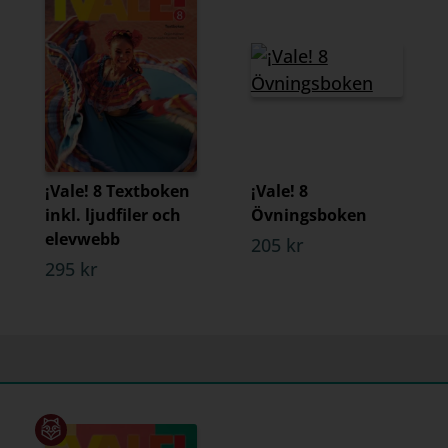
¡Vale! 8 Textboken
¡Vale! 8
inkl. ljudfiler och
Övningsboken
elevwebb
205 kr
295 kr