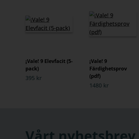
¡Vale! 9 Elevfacit (5-
¡Vale! 9
pack)
Färdighetsprov
(pdf)
395 kr
1480 kr
Vårt nyhetsbrev