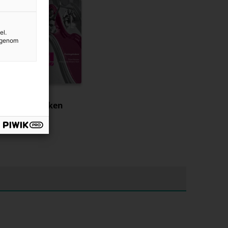
el.
g genom
¡Vale! 7
Övningsboken
195 kr