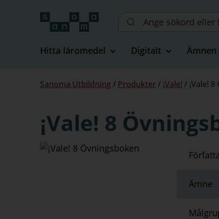
Sök
på
webbplatsen::
Hitta läromedel
Digitalt
Ämnen
Du
Sanoma Utbildning
/
Produkter
/
¡Vale!
/
¡Vale! 
är
här:
¡Vale! 8 Övning
Författ
Ämne
Målgru