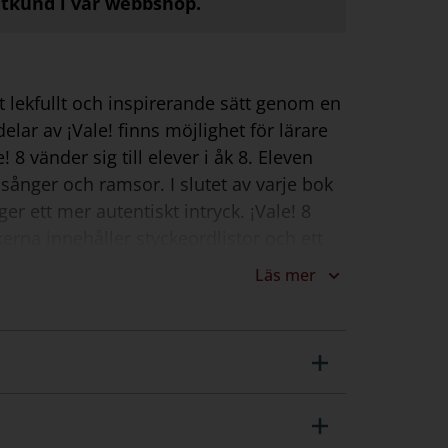
atkund i vår webbshop.
t lekfullt och inspirerande sätt genom en
elar av ¡Vale! finns möjlighet för lärare
 8 vänder sig till elever i åk 8. Eleven
sånger och ramsor. I slutet av varje bok
r ett mer autentiskt intryck. ¡Vale! 8
erna innehåller styckeordlistor och ett
a följer textböckernas upplägg. Med
Läs mer
möjlighet till individualisering och
a över hur de lär sig och får prova på
 Lärarhandledningen till respektive nivå
d kopieringsunderlag samt färdiga prov.