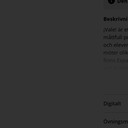
Den 
Beskrivn
¡Vale! är 
måttfull p
och elever
möter olik
finns Espa
och 9 inne
utförligt 
jämna mell
anpassning
olika inlä
Digitalt
är en gul
Visa
Här återfi
innehåll
Övningsm
Visa