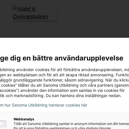
¡Vale! 6
Övningsboken
l ge dig en bättre användarupplevelse
195 kr
ildning använder cookies för att förbättra användarupplevelsen, m
en av webbplatsen och för att att skapa riktad annonsering. Funktio
jliggör grundläggande funktioner, såsom sidnavigering. När du klick
 cookies” tillåter du att Sanoma Utbildning och våra partners (genom
tscookies") använder den information som samlas in via cookies för
tik och marknadsföring. Du kan hantera dina inställningar nedan.
om hur Sanoma Utbildning hanterar cookies här
Webbanalys
Tillåt att Sanoma Utbildning samlar in anonym information om ditt hem
för att kunna förbättra webbplatsen och våra digitala tjänster.