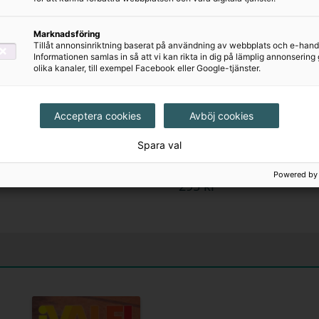
Marknadsföring
Tillåt annonsinriktning baserat på användning av webbplats och e-hand
Informationen samlas in så att vi kan rikta in dig på lämplig annonserin
olika kanaler, till exempel Facebook eller Google-tjänster.
Acceptera cookies
Avböj cookies
¡Vale! 7
¡Vale! 7 Textboken
Spara val
Lärarhandledning
inkl. ljudfiler och
elevwebb
1175 kr
Powered by
295 kr