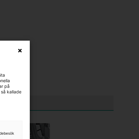
äta
nella
ar på
 så kallade
sidebesök