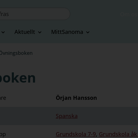
Om os
Aktuellt
MittSanoma
8 Övningsboken
sboken
are
Örjan Hansson
Spanska
pp
Grundskola 7-9
,
Grundskola åk