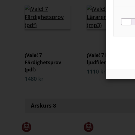
¡Vale! 7
¡Vale! 7 Lärarens
Färdighetsprov
ljudfiler (mp3)
(pdf)
1110 kr
1480 kr
Årskurs 8