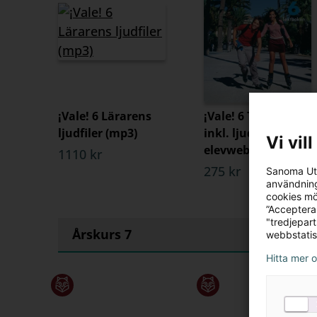
¡Vale! 6 Lärarens
¡Vale! 6 Textboken
ljudfiler (mp3)
inkl. ljudfiler och
Vi vil
elevwebb
1110 kr
275 kr
Sanoma Utb
användning
cookies mö
”Acceptera
"tredjepar
Årskurs 7
webbstatis
Hitta mer 