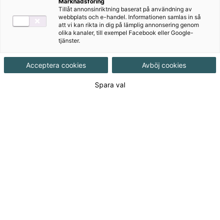
Marknadsföring
Målgrupp
Grundskola 7-9
,
Grundskola åk 4-6
Tillåt annonsinriktning baserat på användning av
webbplats och e-handel. Informationen samlas in så
att vi kan rikta in dig på lämplig annonsering genom
Produktinformation
olika kanaler, till exempel Facebook eller Google-
tjänster.
Häftad, Upplaga 1, 99 sidor
Acceptera cookies
Avböj cookies
Utgivningsdatum
2006-02-09
Spara val
Tillgänglighet
Tillgänglig
ISBN
9789162269180
Länk
Läs mer om hela serien
till
serie:
Länk
Läs blädderprov
till