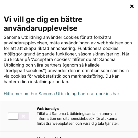
Logga in
Meny
Vi vill ge dig en bättre
Sök
användarupplevelse
på
Sanoma Utbildning använder cookies för att förbättra
webbplatsen::
¡Vale! 9 Textboken inkl.
användarupplevelsen, mäta användningen av webbplatsen och
för att att skapa riktad annonsering. Funktionella cookies
ljudfiler och elevwebb
möjliggör grundläggande funktioner, såsom sidnavigering. När
du klickar på ”Acceptera cookies” tillåter du att Sanoma
Utbildning och våra partners (genom så kallade
"tredjepartscookies") använder den information som samlas in
via cookies för webbstatistik och marknadsföring. Du kan
hantera dina inställningar nedan.
Författare
Hitta mer om hur Sanoma Utbildning hanterar cookies här
Örjan Hansson, Livia Ramirez Nilsen
Webbanalys
Tillåt att Sanoma Utbildning samlar in anonym
information om ditt hemsidebesök för att kunna
Ämne
Spanska
förbättra webbplatsen och våra digitala tjänster.