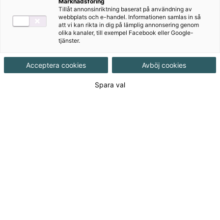
Marknadsföring
Målgrupp
Gymnasial/Vuxen
Tillåt annonsinriktning baserat på användning av
webbplats och e-handel. Informationen samlas in så
att vi kan rikta in dig på lämplig annonsering genom
Produktinformation
olika kanaler, till exempel Facebook eller Google-
tjänster.
Häftad, Upplaga 2, 256 sidor
Acceptera cookies
Avböj cookies
Utgivningsdatum
2015-07-30
Spara val
Tillgänglighet
Utgående
ISBN
9789152327197
Länk
Läs mer om hela serien
till
serie:
Länk
Läs blädderprov
till