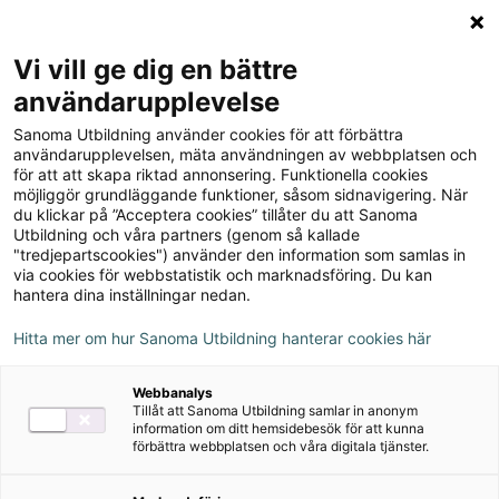
Logga in
Meny
Vi vill ge dig en bättre
Sök
användarupplevelse
på
Sanoma Utbildning använder cookies för att förbättra
webbplatsen::
Vistas 1 Allt i ett-bok inkl.
användarupplevelsen, mäta användningen av webbplatsen och
för att att skapa riktad annonsering. Funktionella cookies
facit, ljudfiler
möjliggör grundläggande funktioner, såsom sidnavigering. När
du klickar på ”Acceptera cookies” tillåter du att Sanoma
Utbildning och våra partners (genom så kallade
"tredjepartscookies") använder den information som samlas in
via cookies för webbstatistik och marknadsföring. Du kan
hantera dina inställningar nedan.
Författare
Hitta mer om hur Sanoma Utbildning hanterar cookies här
Inger Rönnmark, Eulàlia Quintana Segalà
Webbanalys
Tillåt att Sanoma Utbildning samlar in anonym
information om ditt hemsidebesök för att kunna
Ämne
Spanska
förbättra webbplatsen och våra digitala tjänster.