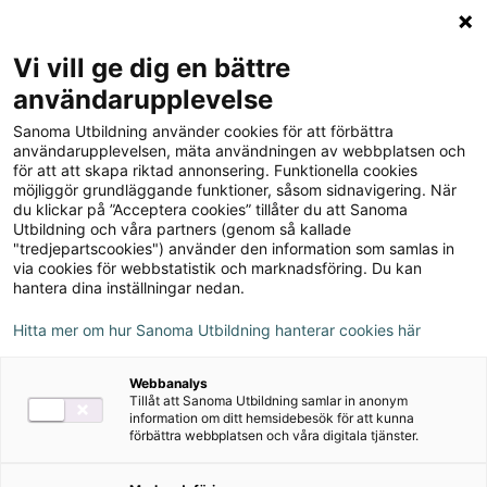
Logga in
Meny
Vi vill ge dig en bättre
Sök
användarupplevelse
på
Sanoma Utbildning använder cookies för att förbättra
webbplatsen::
What's up? år 8
användarupplevelsen, mäta användningen av webbplatsen och
för att att skapa riktad annonsering. Funktionella cookies
Lärarhandledning
möjliggör grundläggande funktioner, såsom sidnavigering. När
du klickar på ”Acceptera cookies” tillåter du att Sanoma
Utbildning och våra partners (genom så kallade
"tredjepartscookies") använder den information som samlas in
via cookies för webbstatistik och marknadsföring. Du kan
hantera dina inställningar nedan.
Författare
Hitta mer om hur Sanoma Utbildning hanterar cookies här
Jörgen Gustafsson, Karl-Erik Widlund, Eva
Webbanalys
Österberg, Andy Cowle
Tillåt att Sanoma Utbildning samlar in anonym
information om ditt hemsidebesök för att kunna
förbättra webbplatsen och våra digitala tjänster.
Ämne
Engelska