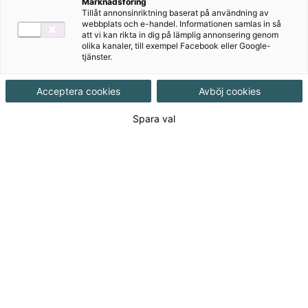
Marknadsföring
Tillåt annonsinriktning baserat på användning av
Målgrupp
Grundskola 7-9
webbplats och e-handel. Informationen samlas in så
att vi kan rikta in dig på lämplig annonsering genom
olika kanaler, till exempel Facebook eller Google-
tjänster.
Produktinformation
Häftad, Upplaga 1, 318 sidor
Acceptera cookies
Avböj cookies
Spara val
Utgivningsdatum
2006-11-03
Tillgänglighet
Utgående
ISBN
9789162267971
Länk
Läs mer om hela serien
till
serie: