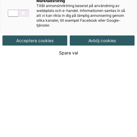
Marknadsföring
Tillåt annonsinriktning baserat på användning av
Version 2 av ZickZack är, precis som sin föregångare,
webbplats och e-handel. Informationen samlas in så
att vi kan rikta in dig på lämplig annonsering genom
ett basläromedel i svenska och svenska som
olika kanaler, till exempel Facebook eller Google-
andraspråk.
tjänster.
Acceptera cookies
Avböj cookies
Spara val
Till produkterna
Om serien
Nedladdningsbart material
Författare