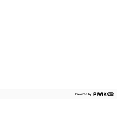
995 kr
ZickZack 6 Läsrummet
version 2 Lärarstöd+
(Skollicens)
Grundskola åk 4-6
Interaktivt
ISBN:
9789152369494
Svenska
Powered by
Vårt nyhetsbrev