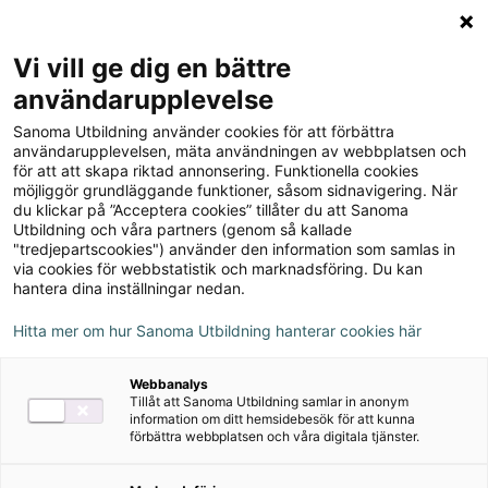
Logga in
Meny
Vi vill ge dig en bättre
Sök
användarupplevelse
på
Sanoma Utbildning använder cookies för att förbättra
webbplatsen::
användarupplevelsen, mäta användningen av webbplatsen och
för att att skapa riktad annonsering. Funktionella cookies
möjliggör grundläggande funktioner, såsom sidnavigering. När
du klickar på ”Acceptera cookies” tillåter du att Sanoma
Utbildning och våra partners (genom så kallade
"tredjepartscookies") använder den information som samlas in
via cookies för webbstatistik och marknadsföring. Du kan
hantera dina inställningar nedan.
Hitta mer om hur Sanoma Utbildning hanterar cookies här
Serie
Webbanalys
Tillåt att Sanoma Utbildning samlar in anonym
ZickZack 4-6
information om ditt hemsidebesök för att kunna
förbättra webbplatsen och våra digitala tjänster.
Version 2