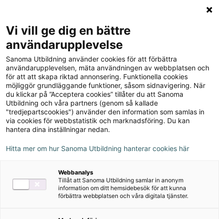
Logga in
Meny
Vi vill ge dig en bättre
Sök
användarupplevelse
på
Sanoma Utbildning använder cookies för att förbättra
webbplatsen::
ZickZack 4 Läsrummet
användarupplevelsen, mäta användningen av webbplatsen och
för att att skapa riktad annonsering. Funktionella cookies
Övningsbok, version 1
möjliggör grundläggande funktioner, såsom sidnavigering. När
du klickar på ”Acceptera cookies” tillåter du att Sanoma
Utbildning och våra partners (genom så kallade
"tredjepartscookies") använder den information som samlas in
via cookies för webbstatistik och marknadsföring. Du kan
hantera dina inställningar nedan.
Författare
Hitta mer om hur Sanoma Utbildning hanterar cookies här
Pernilla Lundenmark, Anna Modigh
Webbanalys
Tillåt att Sanoma Utbildning samlar in anonym
information om ditt hemsidebesök för att kunna
Ämne
Svenska
förbättra webbplatsen och våra digitala tjänster.