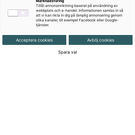
Marknadsföring
Målgrupp
Grundskola åk 4-6
Tillåt annonsinriktning baserat på användning av
webbplats och e-handel. Informationen samlas in så
att vi kan rikta in dig på lämplig annonsering genom
Produktinformation
olika kanaler, till exempel Facebook eller Google-
tjänster.
Häftad, Upplaga 1, 120 sidor
Acceptera cookies
Avböj cookies
Utgivningsdatum
2018-05-01
Spara val
Tillgänglighet
Tillgänglig
ISBN
9789152355596
Länk
Läs mer om hela serien
till
serie:
Länk
Läs blädderprov
till